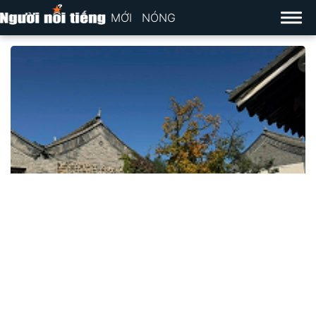
MỚI
NÓNG