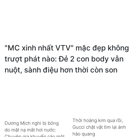
"MC xinh nhất VTV" mặc đẹp không
trượt phát nào: Đẻ 2 con body vẫn
nuột, sành điệu hơn thời còn son
Thời hoàng kim qua rồi,
Dương Mịch nghi bị bỏng
Gucci chật vật tìm lại ánh
do mặt nạ mắt hơi nước:
hào quang
Chuyên gia khuyến cáo một