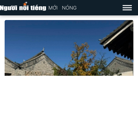
MỚI
NÓNG