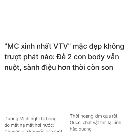
"MC xinh nhất VTV" mặc đẹp không
trượt phát nào: Đẻ 2 con body vẫn
nuột, sành điệu hơn thời còn son
Thời hoàng kim qua rồi,
Dương Mịch nghi bị bỏng
Gucci chật vật tìm lại ánh
do mặt nạ mắt hơi nước:
hào quang
Chuyên gia khuyến cáo một