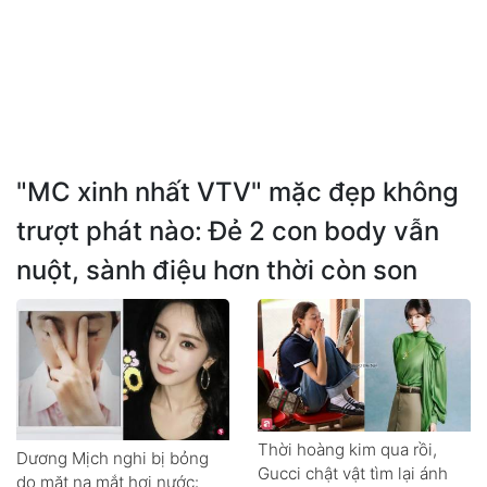
"MC xinh nhất VTV" mặc đẹp không
trượt phát nào: Đẻ 2 con body vẫn
nuột, sành điệu hơn thời còn son
Thời hoàng kim qua rồi,
Dương Mịch nghi bị bỏng
Gucci chật vật tìm lại ánh
do mặt nạ mắt hơi nước: