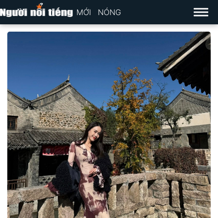
MỚI
NÓNG