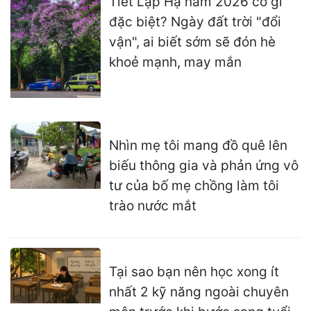
Tiết Lập Hạ năm 2026 có gì
đặc biệt? Ngày đất trời "đổi
vận", ai biết sớm sẽ đón hè
khoẻ mạnh, may mắn
Nhìn mẹ tôi mang đồ quê lên
biếu thông gia và phản ứng vô
tư của bố mẹ chồng làm tôi
trào nước mắt
Tại sao bạn nên học xong ít
nhất 2 kỹ năng ngoài chuyên