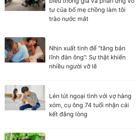
biếu thông gia và phản ứng vô
tư của bố mẹ chồng làm tôi
trào nước mắt
Nhịn xuất tinh để “tăng bản
lĩnh đàn ông”: Sự thật khiến
nhiều người vỡ lẽ
Lén lút ngoại tình với vợ hàng
xóm, cụ ông 74 tuổi nhận cái
kết đắng lòng