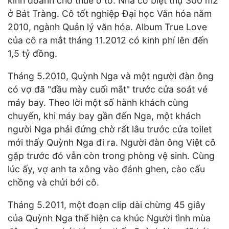
kinh doanh cho thuê ô tô. Nhà có biệt thự 300 m2
ở Bát Tràng. Cô tốt nghiệp Đại học Văn hóa năm
2010, ngành Quản lý văn hóa. Album True Love
của cô ra mắt tháng 11.2012 có kinh phí lên đến
1,5 tỷ đồng.
Tháng 5.2010, Quỳnh Nga và một người đàn ông
có vợ đã "đầu mày cuối mắt" trước cửa soát vé
máy bay. Theo lời một số hành khách cùng
chuyến, khi máy bay gần đến Nga, một khách
người Nga phải đứng chờ rất lâu trước cửa toilet
mới thấy Quỳnh Nga đi ra. Người đàn ông Việt cô
gặp trước đó vẫn còn trong phòng vệ sinh. Cùng
lúc ấy, vợ anh ta xông vào đánh ghen, cào cấu
chồng và chửi bới cô.
Tháng 5.2011, một đoạn clip dài chừng 45 giây
của Quỳnh Nga thể hiện ca khúc Người tình mùa