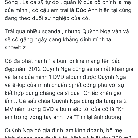
Sóng . Là ca sỹ tự do , quản lý của cô chính là mẹ
của mình , có cậu em trai là Đức Anh hiện tại cũng
đang theo đuổi sự nghiệp của cô.
Trải qua nhiều scandal, nhưng Quỳnh Nga vẫn và
sẽ cố gắng ngày càng khẳng định mình tại
showbiz
Cô đã phát hành 1 album online mang tên Sắc
đẹp,năm 2012 Quỳnh Nga cũng sẽ ra mắt khán giả
và fans của mình 1 DVD album được Quỳnh Nga
và ê-kip của mình chuẩn bị rất công phu,với sự
kết hợp cùng chàng ca sĩ của "Chiếc khăn gió
ấm"...Cá sấu chúa Quỳnh Nga cũng đã tung ra 2
MV nằm trong DVD album sắp tới của cô là "Khi
em trong vòng tay anh" và "Tìm lại ánh dương"
Quỳnh Nga có gia đình làm kinh doanh, bố mẹ