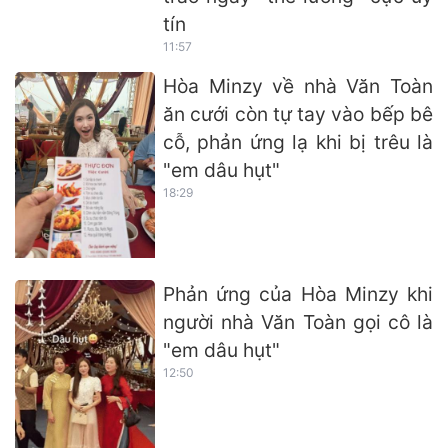
tín
11:57
Hòa Minzy về nhà Văn Toàn
ăn cưới còn tự tay vào bếp bê
cỗ, phản ứng lạ khi bị trêu là
"em dâu hụt"
18:29
Phản ứng của Hòa Minzy khi
người nhà Văn Toàn gọi cô là
"em dâu hụt"
12:50