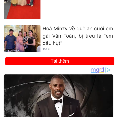
Hoà Minzy về quê ăn cưới em
gái Văn Toàn, bị trêu là "em
dâu hụt"
15:31
Tải thêm