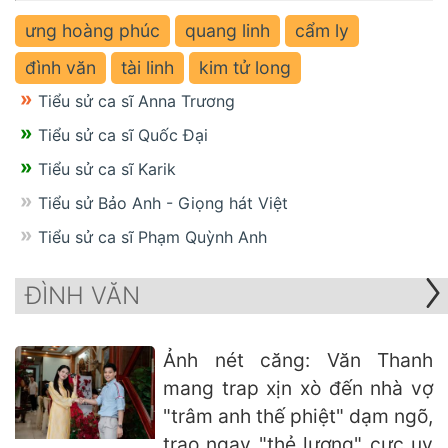
ưng hoàng phúc
quang linh
cẩm ly
đình văn
tài linh
kim tử long
Tiểu sử ca sĩ Anna Trương
Tiểu sử ca sĩ Quốc Đại
Tiểu sử ca sĩ Karik
Tiểu sử Bảo Anh - Giọng hát Việt
Tiểu sử ca sĩ Phạm Quỳnh Anh
ĐÌNH VĂN
Ảnh nét căng: Văn Thanh
mang trap xịn xò đến nhà vợ
"trâm anh thế phiệt" dạm ngõ,
trao ngay "thẻ lương" cực uy