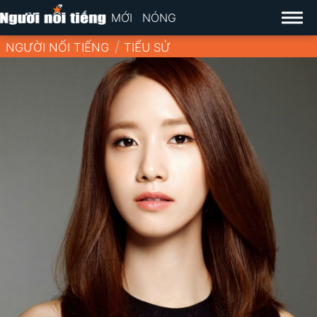
MỚI
NÓNG
NGƯỜI NỔI TIẾNG
TIỂU SỬ