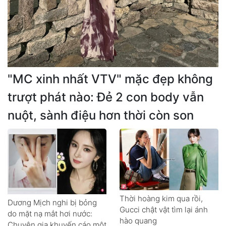
"MC xinh nhất VTV" mặc đẹp không
trượt phát nào: Đẻ 2 con body vẫn
nuột, sành điệu hơn thời còn son
Thời hoàng kim qua rồi,
Dương Mịch nghi bị bỏng
Gucci chật vật tìm lại ánh
do mặt nạ mắt hơi nước:
hào quang
Chuyên gia khuyến cáo một