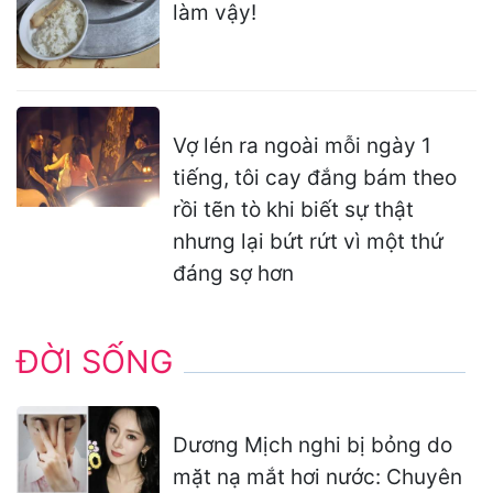
làm vậy!
Vợ lén ra ngoài mỗi ngày 1
tiếng, tôi cay đắng bám theo
rồi tẽn tò khi biết sự thật
nhưng lại bứt rứt vì một thứ
đáng sợ hơn
ĐỜI SỐNG
Dương Mịch nghi bị bỏng do
mặt nạ mắt hơi nước: Chuyên