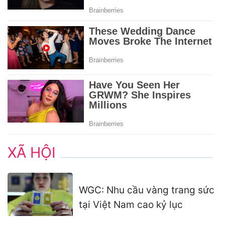
XÃ HỘI
WGC: Nhu cầu vàng trang sức
tại Việt Nam cao kỷ lục