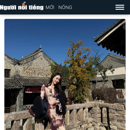
MỚI
NÓNG