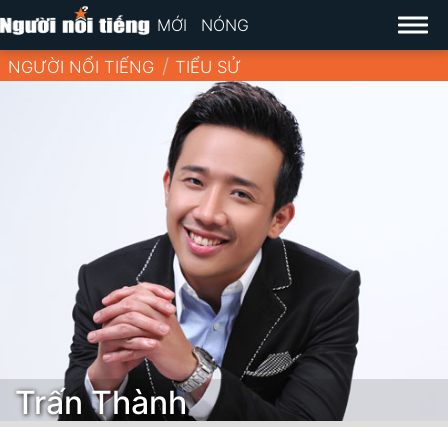
MỚI
NÓNG
NGƯỜI NỔI TIẾNG
TIỂU SỬ
Trấn Thành