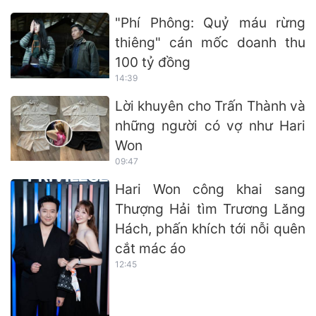
"Phí Phông: Quỷ máu rừng
thiêng" cán mốc doanh thu
100 tỷ đồng
14:39
Lời khuyên cho Trấn Thành và
những người có vợ như Hari
Won
09:47
Hari Won công khai sang
Thượng Hải tìm Trương Lăng
Hách, phấn khích tới nỗi quên
cắt mác áo
12:45