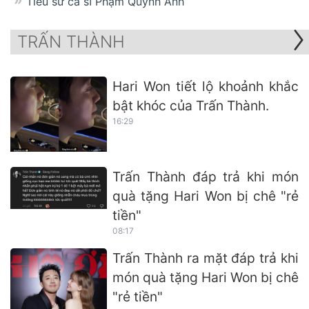
Tiểu sử ca sĩ Phạm Quỳnh Anh
TRẤN THÀNH
Hari Won tiết lộ khoảnh khắc
bật khóc của Trấn Thành.
16:29
Trấn Thành đáp trả khi món
quà tặng Hari Won bị chê "rẻ
tiền"
08:17
Trấn Thành ra mặt đáp trả khi
món quà tặng Hari Won bị chê
"rẻ tiền"