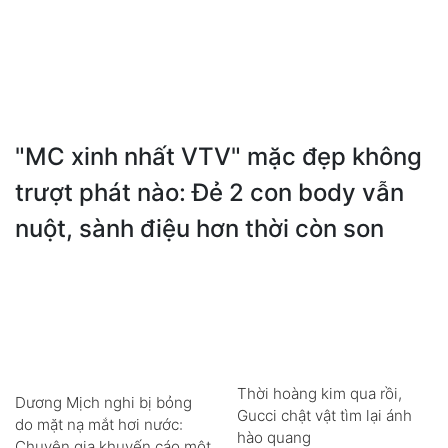
"MC xinh nhất VTV" mặc đẹp không
trượt phát nào: Đẻ 2 con body vẫn
nuột, sành điệu hơn thời còn son
Thời hoàng kim qua rồi,
Dương Mịch nghi bị bỏng
Gucci chật vật tìm lại ánh
do mặt nạ mắt hơi nước:
hào quang
Chuyên gia khuyến cáo một