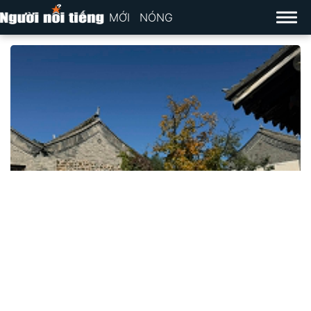
MỚI
NÓNG