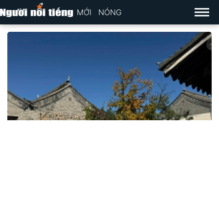
MỚI
NÓNG