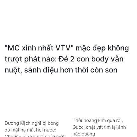
"MC xinh nhất VTV" mặc đẹp không
trượt phát nào: Đẻ 2 con body vẫn
nuột, sành điệu hơn thời còn son
Thời hoàng kim qua rồi,
Dương Mịch nghi bị bỏng
Gucci chật vật tìm lại ánh
do mặt nạ mắt hơi nước:
hào quang
Chuyên gia khuyến cáo một