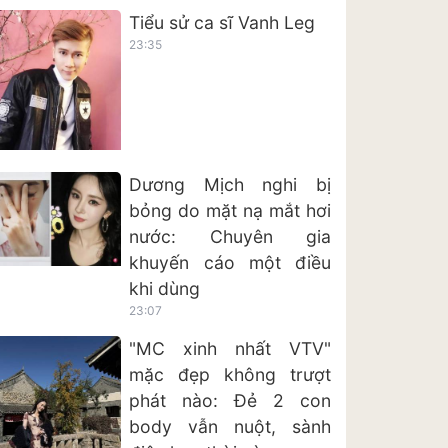
Tiểu sử ca sĩ Vanh Leg
23:35
Dương Mịch nghi bị
bỏng do mặt nạ mắt hơi
nước: Chuyên gia
khuyến cáo một điều
khi dùng
23:07
"MC xinh nhất VTV"
mặc đẹp không trượt
phát nào: Đẻ 2 con
body vẫn nuột, sành