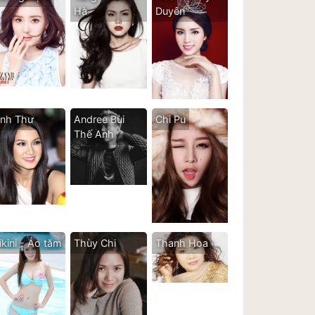
Hà
Duyên
nh Thư
Andree Bùi
Chi Pu
Thế Anh
ikini - Áo tăm
Thùy Chi
Thanh Hoa