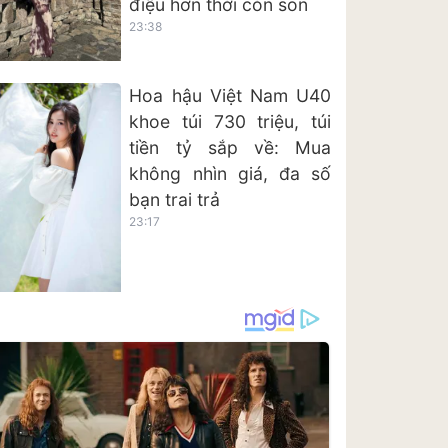
điệu hơn thời còn son
23:38
Hoa hậu Việt Nam U40
khoe túi 730 triệu, túi
tiền tỷ sắp về: Mua
không nhìn giá, đa số
bạn trai trả
23:17