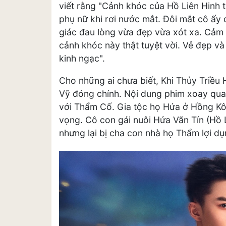
viết rằng "Cảnh khóc của Hồ Liên Hinh t
phụ nữ khi rơi nước mắt. Đôi mắt cô ấy 
giác đau lòng vừa đẹp vừa xót xa. Cảm
cảnh khóc này thật tuyệt vời. Vẻ đẹp và
kinh ngạc".
Cho những ai chưa biết, Khi Thủy Triều
Vỹ đóng chính. Nội dung phim xoay qua
với Thẩm Cố. Gia tộc họ Hứa ở Hồng Kôn
vọng. Cô con gái nuôi Hứa Vãn Tín (Hồ 
nhưng lại bị cha con nhà họ Thẩm lợi dụ