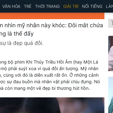
VĂN HÓA
TRẺ
THỜI TRANG
GIẢI TRÍ
NỔI TIẾNG
LÀ
n nhìn mỹ nhân này khóc: Đôi mắt chứa
ng là thế đấy
ự là đẹp quá đỗi.
ong bộ phim Khi Thủy Triều Hồi Âm (hay Một Lá
mộ phải suýt xoa vì quá đỗi ấn tượng. Mỹ nhân
cùng với đó là diễn xuất rất ổn. Ở những cảnh
ược sự đau buồn mà nhân vật phải chịu đựng. Nó
à còn mang một vẻ đẹp bi thương hút hồn.