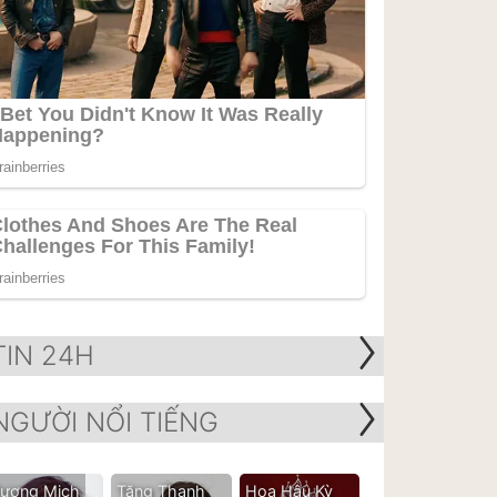
TIN 24H
NGƯỜI NỔI TIẾNG
ương Mịch
Tăng Thanh
Hoa Hậu Kỳ