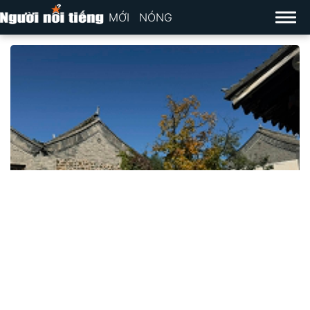
MỚI
NÓNG