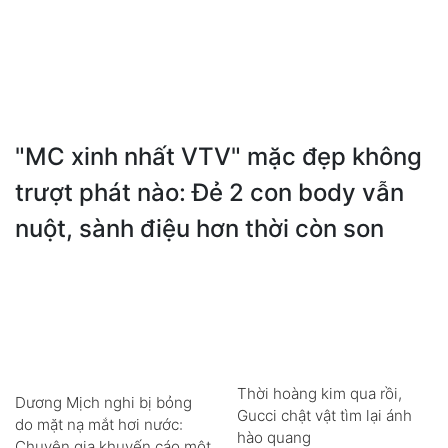
"MC xinh nhất VTV" mặc đẹp không
trượt phát nào: Đẻ 2 con body vẫn
nuột, sành điệu hơn thời còn son
Thời hoàng kim qua rồi,
Dương Mịch nghi bị bỏng
Gucci chật vật tìm lại ánh
do mặt nạ mắt hơi nước:
hào quang
Chuyên gia khuyến cáo một