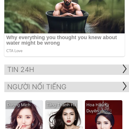
TIN 24H
NGƯỜI NỔI TIẾNG
Dương Mịch
Tăng Thanh Hà
Hoa Hậu Kỳ
Duyên