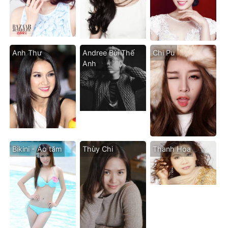
Anh Thư
Andree Bùi Thế
Chi Pu
Anh
Bikini - Áo tăm
Thùy Chi
Thanh Hoa