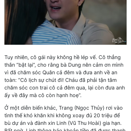
Tuy nhiên, cô gái này không hề lép vế. Cô thẳng
thắn “bật lại”, cho rằng bà Dung nên cảm ơn mình
vì đã chăm sóc Quân cả đêm và đưa anh về an
toàn: “Cô lịch sự chút đi! Cháu đã phải tận tâm
chăm sóc con trai cô cả đêm qua, lại còn đưa anh
ấy về đây mà cô còn hạnh hoẹ”.
Ở một diễn biến khác, Trang (Ngọc Thủy) rơi vào
tình thế khó khăn khi không xoay đủ 20 triệu để
bù dự án và đành xin Linh (Vũ Thu Hoài) gia hạn.
Bất ngờ, Linh thông báo khoản tiền đã được thanh