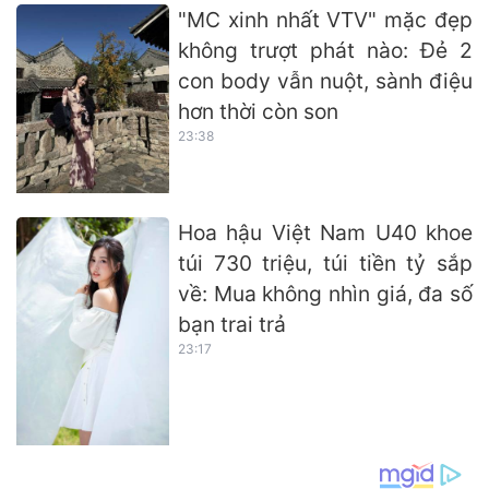
"MC xinh nhất VTV" mặc đẹp
không trượt phát nào: Đẻ 2
con body vẫn nuột, sành điệu
hơn thời còn son
23:38
Hoa hậu Việt Nam U40 khoe
túi 730 triệu, túi tiền tỷ sắp
về: Mua không nhìn giá, đa số
bạn trai trả
23:17