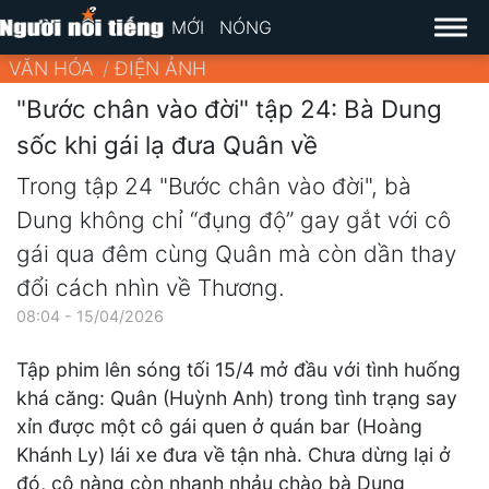
MỚI
NÓNG
VĂN HÓA
ĐIỆN ẢNH
"Bước chân vào đời" tập 24: Bà Dung
sốc khi gái lạ đưa Quân về
Trong tập 24 "Bước chân vào đời", bà
Dung không chỉ “đụng độ” gay gắt với cô
gái qua đêm cùng Quân mà còn dần thay
đổi cách nhìn về Thương.
08:04 - 15/04/2026
Tập phim lên sóng tối 15/4 mở đầu với tình huống
khá căng: Quân (Huỳnh Anh) trong tình trạng say
xỉn được một cô gái quen ở quán bar (Hoàng
Khánh Ly) lái xe đưa về tận nhà. Chưa dừng lại ở
đó, cô nàng còn nhanh nhảu chào bà Dung