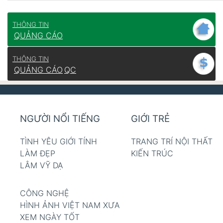
THÔNG TIN
QUẢNG CÁO
THÔNG TIN
QUẢNG CÁO
QC
NGƯỜI NỔI TIẾNG
GIỚI TRẺ
TÌNH YÊU GIỚI TÍNH
TRANG TRÍ NỘI THẤT
LÀM ĐẸP
KIẾN TRÚC
LÂM VỸ DẠ
CÔNG NGHỆ
HÌNH ẢNH VIỆT NAM XƯA
XEM NGÀY TỐT