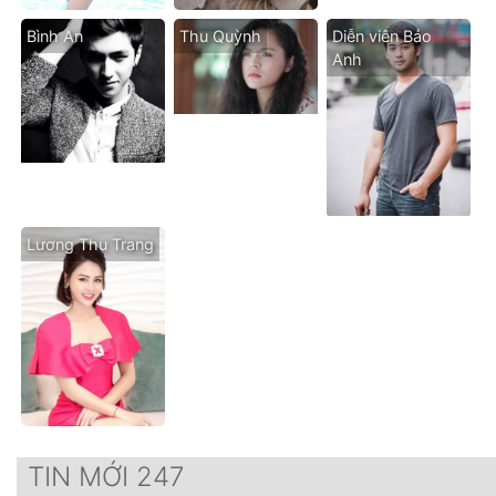
Bình An
Thu Quỳnh
Diễn viên Bảo
Anh
Lương Thu Trang
TIN MỚI 247