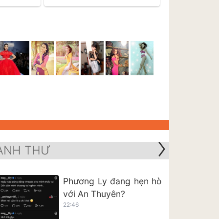
ANH THƯ
Phương Ly đang hẹn hò
với An Thuyên?
22:46