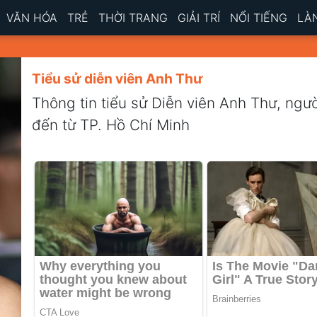
VĂN HÓA
TRẺ
THỜI TRANG
GIẢI TRÍ
NỔI TIẾNG
LÀ
Tiểu sử diễn viên Anh Thư
Thông tin tiểu sử Diễn viên Anh Thư, ng
đến từ TP. Hồ Chí Minh