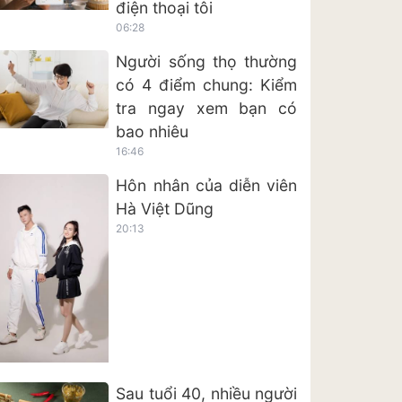
điện thoại tôi
06:28
Người sống thọ thường
có 4 điểm chung: Kiểm
tra ngay xem bạn có
bao nhiêu
16:46
Hôn nhân của diễn viên
Hà Việt Dũng
20:13
Sau tuổi 40, nhiều người