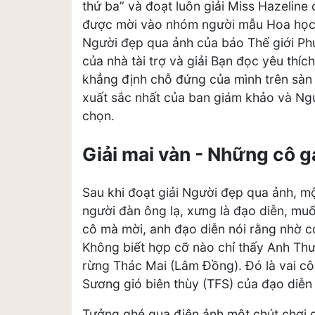
thứ ba” và đoạt luôn giải Miss Hazeline 
được mời vào nhóm người mẫu Hoa học 
Người đẹp qua ảnh của báo Thế giới Phụ 
của nhà tài trợ và giải Bạn đọc yêu thí
khẳng định chỗ đứng của mình trên sàn 
xuất sắc nhất của ban giám khảo và Ng
chọn.
Giải mai vàn - Những cô g
Sau khi đoạt giải Người đẹp qua ảnh, 
người đàn ông lạ, xưng là đạo diễn, muố
cô mà mời, anh đạo diễn nói rằng nhờ co
Không biết hợp cỡ nào chỉ thấy Anh Thư
rừng Thác Mai (Lâm Đồng). Đó là vai cô
Sương gió biên thùy (TFS) của đạo diễ
Tưởng ghé qua điện ảnh một chút chơi c