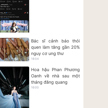
Bác sĩ cảnh báo thói
quen làm tăng gần 20%
nguy cơ ung thư
18:04
Hoa hậu Phan Phương
Oanh về nhà sau một
tháng đăng quang
16:00