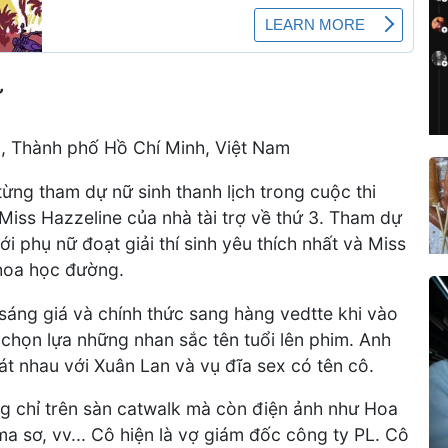
ư
3), Thành phố Hồ Chí Minh, Việt Nam
từng tham dự nữ sinh thanh lịch trong cuộc thi
 Miss Hazzeline của nhà tài trợ về thứ 3. Tham dự
i phụ nữ đoạt giải thí sinh yêu thích nhất và Miss
hoa học đường.
sáng giá và chính thức sang hàng vedtte khi vào
 chọn lựa những nhan sắc tên tuổi lên phim. Anh
tát nhau với Xuân Lan và vụ đĩa sex có tên cô.
g chỉ trên sàn catwalk mà còn điện ảnh như Hoa
ma sơ, vv... Cô hiện là vợ giám đốc công ty PL. Cô