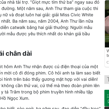
của nhà tài trợ. “Giọt mực tím thứ ba” ngay sau đó
đường. Một năm sau, Anh Thư tham gia cuộc thi
nữ và đoạt luôn hai giải: giải Miss Civic White
ch nhất. Ba năm sau, năm 2004, Anh Thư lần nữa
diễn catwalk bằng hai giải thưởng: Người mẫu
ười mẫu được yêu thích nhất do khán giả bầu
ái chân dài
một hôm Anh Thư nhận được cú điện thoại của một
n mời cô đi đóng phim. Cô hỏi anh ta làm sao biết
i hình trên báo thấy gương mặt hợp với vai diễn!
 không cần thử vai, cứ thế mà theo đoàn phim lên
 y tá Trâm trong bộ phim truyền hình nhiều tập
T
n Hồ Ngọc Xum.
ho biết, nào ngờ, ba năm sau, đạo diễn “đầu trọc”