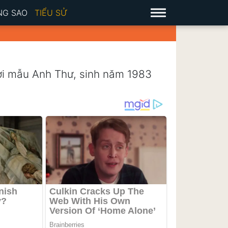
NG SAO
TIỂU SỬ
ười mẫu Anh Thư, sinh năm 1983