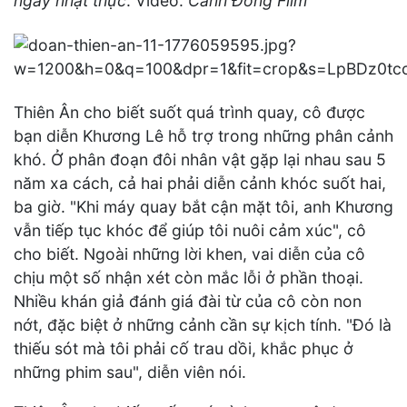
ngày nhật thực
. Video:
Cánh Đồng Film
Thiên Ân cho biết suốt quá trình quay, cô được
bạn diễn Khương Lê hỗ trợ trong những phân cảnh
khó. Ở phân đoạn đôi nhân vật gặp lại nhau sau 5
năm xa cách, cả hai phải diễn cảnh khóc suốt hai,
ba giờ. "Khi máy quay bắt cận mặt tôi, anh Khương
vẫn tiếp tục khóc để giúp tôi nuôi cảm xúc", cô
cho biết. Ngoài những lời khen, vai diễn của cô
chịu một số nhận xét còn mắc lỗi ở phần thoại.
Nhiều khán giả đánh giá đài từ của cô còn non
nớt, đặc biệt ở những cảnh cần sự kịch tính. "Đó là
thiếu sót mà tôi phải cố trau dồi, khắc phục ở
những phim sau", diễn viên nói.