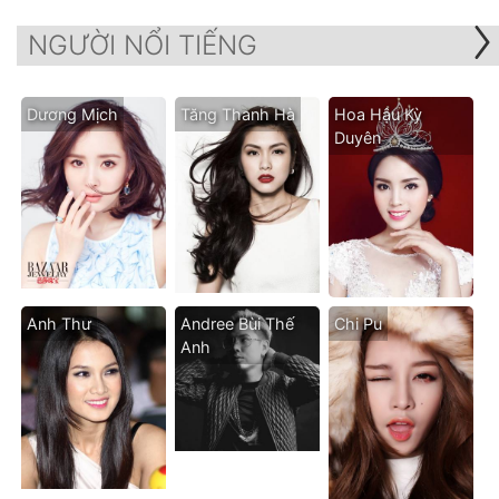
NGƯỜI NỔI TIẾNG
Dương Mịch
Tăng Thanh Hà
Hoa Hậu Kỳ
Duyên
Anh Thư
Andree Bùi Thế
Chi Pu
Anh