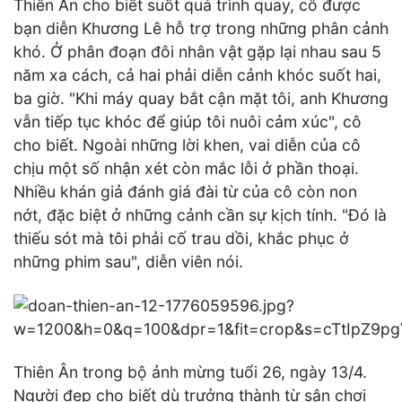
Thiên Ân cho biết suốt quá trình quay, cô được
bạn diễn Khương Lê hỗ trợ trong những phân cảnh
khó. Ở phân đoạn đôi nhân vật gặp lại nhau sau 5
năm xa cách, cả hai phải diễn cảnh khóc suốt hai,
ba giờ. "Khi máy quay bắt cận mặt tôi, anh Khương
vẫn tiếp tục khóc để giúp tôi nuôi cảm xúc", cô
cho biết. Ngoài những lời khen, vai diễn của cô
chịu một số nhận xét còn mắc lỗi ở phần thoại.
Nhiều khán giả đánh giá đài từ của cô còn non
nớt, đặc biệt ở những cảnh cần sự kịch tính. "Đó là
thiếu sót mà tôi phải cố trau dồi, khắc phục ở
những phim sau", diễn viên nói.
Thiên Ân trong bộ ảnh mừng tuổi 26, ngày 13/4.
Người đẹp cho biết dù trưởng thành từ sân chơi