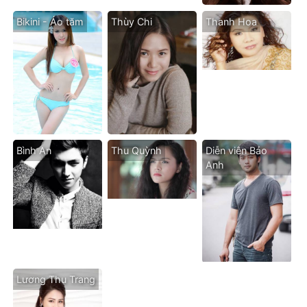
Bikini - Áo tăm
Thùy Chi
Thanh Hoa
Bình An
Thu Quỳnh
Diễn viên Bảo
Anh
Lương Thu Trang