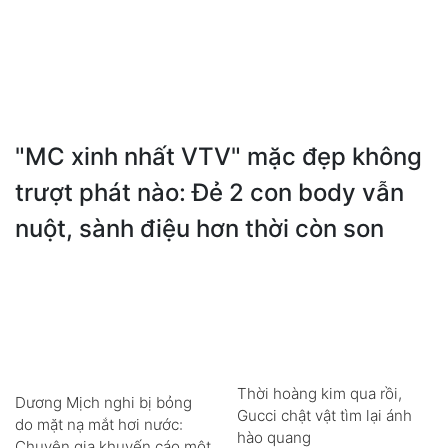
"MC xinh nhất VTV" mặc đẹp không
trượt phát nào: Đẻ 2 con body vẫn
nuột, sành điệu hơn thời còn son
Thời hoàng kim qua rồi,
Dương Mịch nghi bị bỏng
Gucci chật vật tìm lại ánh
do mặt nạ mắt hơi nước:
hào quang
Chuyên gia khuyến cáo một