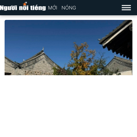
MỚI
NÓNG