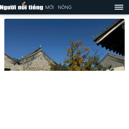
MỚI
NÓNG