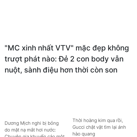
"MC xinh nhất VTV" mặc đẹp không
trượt phát nào: Đẻ 2 con body vẫn
nuột, sành điệu hơn thời còn son
Thời hoàng kim qua rồi,
Dương Mịch nghi bị bỏng
Gucci chật vật tìm lại ánh
do mặt nạ mắt hơi nước:
hào quang
Chuyên gia khuyến cáo một