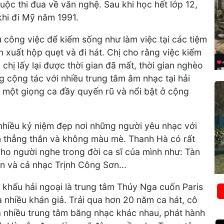
ộc thi đua về văn nghệ. Sau khi học hết lớp 12,
hi đi Mỹ năm 1991.
u công việc để kiếm sống như làm việc tại các tiệm
 xuất hộp quẹt và đi hát. Chị cho rằng việc kiếm
c chị lấy lại được thời gian đã mất, thời gian nghèo
g cộng tác với nhiều trung tâm âm nhạc tại hải
 một giọng ca đầy quyến rũ và nổi bật ở cộng
i nhiều kỷ niệm đẹp nơi những người yêu nhạc với
yện thẳng thắn và không màu mè. Thanh Hà có rất
cho người nghe trong đời ca sĩ của mình như: Tàn
ến và cả nhạc Trịnh Công Sơn...
n khấu hải ngoại là trung tâm Thúy Nga cuốn Paris
 nhiều khán giả. Trải qua hơn 20 năm ca hát, cô
ủa nhiều trung tâm băng nhạc khác nhau, phát hành