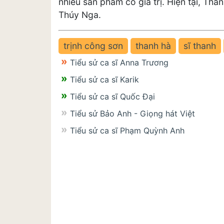
nhiều sản phẩm có giá trị. Hiện tại, Th
Thúy Nga.
trịnh công sơn
thanh hà
sĩ thanh
Tiểu sử ca sĩ Anna Trương
Tiểu sử ca sĩ Karik
Tiểu sử ca sĩ Quốc Đại
Tiểu sử Bảo Anh - Giọng hát Việt
Tiểu sử ca sĩ Phạm Quỳnh Anh