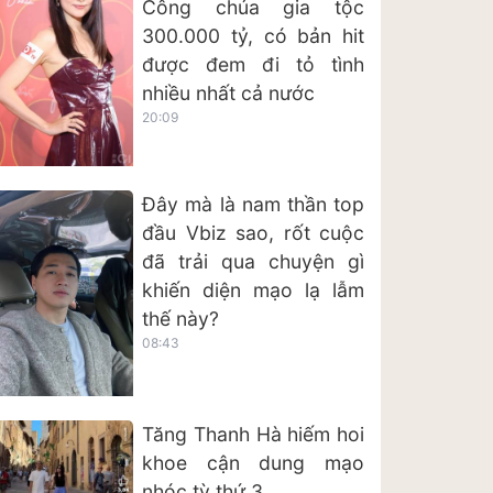
Công chúa gia tộc
300.000 tỷ, có bản hit
được đem đi tỏ tình
nhiều nhất cả nước
20:09
Đây mà là nam thần top
đầu Vbiz sao, rốt cuộc
đã trải qua chuyện gì
khiến diện mạo lạ lẫm
thế này?
08:43
Tăng Thanh Hà hiếm hoi
khoe cận dung mạo
nhóc tỳ thứ 3