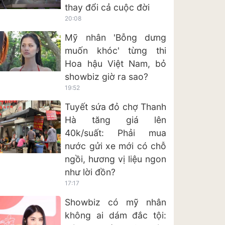
thay đổi cả cuộc đời
20:08
Mỹ nhân 'Bỗng dưng
muốn khóc' từng thi
Hoa hậu Việt Nam, bỏ
showbiz giờ ra sao?
19:52
Tuyết sứa đỏ chợ Thanh
Hà tăng giá lên
40k/suất: Phải mua
nước gửi xe mới có chỗ
ngồi, hương vị liệu ngon
như lời đồn?
17:17
Showbiz có mỹ nhân
không ai dám đắc tội: