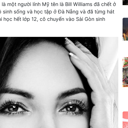
à một người lính Mỹ tên là Bill Williams đã chết ở
cô sinh sống và học tập ở Đà Nẵng và đã từng hát
i học hết lớp 12, cô chuyển vào Sài Gòn sinh