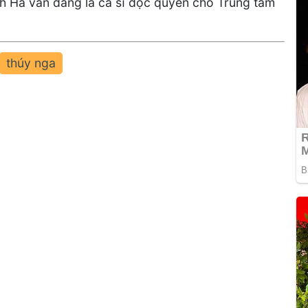
anh Hà vẫn đang là ca sĩ độc quyền cho Trung tâm
thúy nga