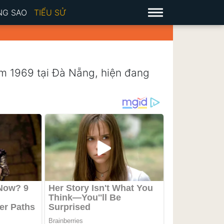
NG SAO
TIỂU SỬ
m 1969 tại Đà Nẵng, hiện đang