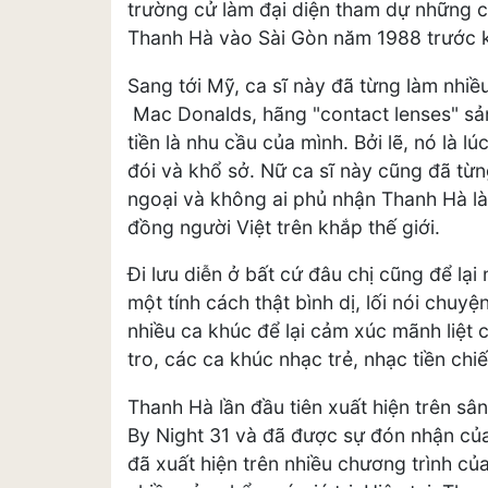
trường cử làm đại diện tham dự những cu
Thanh Hà vào Sài Gòn năm 1988 trước k
Sang tới Mỹ, ca sĩ này đã từng làm nhiề
Mac Donalds, hãng "contact lenses" sản
tiền là nhu cầu của mình. Bởi lẽ, nó là lú
đói và khổ sở. Nữ ca sĩ này cũng đã từn
ngoại và không ai phủ nhận Thanh Hà là
đồng người Việt trên khắp thế giới.
Đi lưu diễn ở bất cứ đâu chị cũng để lạ
một tính cách thật bình dị, lối nói chu
nhiều ca khúc để lại cảm xúc mãnh liệt 
tro, các ca khúc nhạc trẻ, nhạc tiền chi
Thanh Hà lần đầu tiên xuất hiện trên sâ
By Night 31 và đã được sự đón nhận của
đã xuất hiện trên nhiều chương trình c