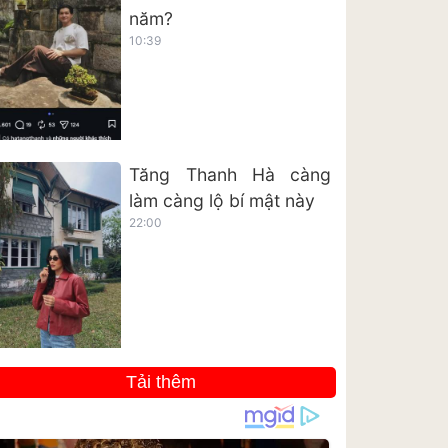
năm?
10:39
Tăng Thanh Hà càng
làm càng lộ bí mật này
22:00
Tải thêm