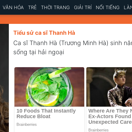
VĂN HÓA
TRẺ
THỜI TRANG
GIẢI TRÍ
NỔI TIẾNG
LÀ
Tiểu sử ca sĩ Thanh Hà
Ca sĩ Thanh Hà (Trương Minh Hà) sinh nă
sống tại hải ngoại