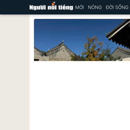
MỚI
NÓNG
ĐỜI SỐNG