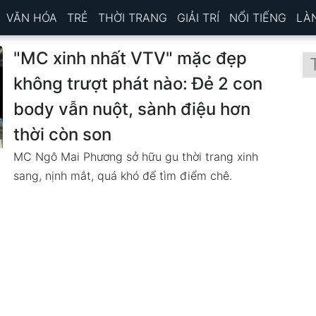
VĂN HÓA
TRẺ
THỜI TRANG
GIẢI TRÍ
NỔI TIẾNG
LÀ
"MC xinh nhất VTV" mặc đẹp
không trượt phát nào: Đẻ 2 con
body vẫn nuột, sành điệu hơn
thời còn son
MC Ngô Mai Phương sở hữu gu thời trang xinh
sang, nịnh mắt, quá khó để tìm điểm chê.