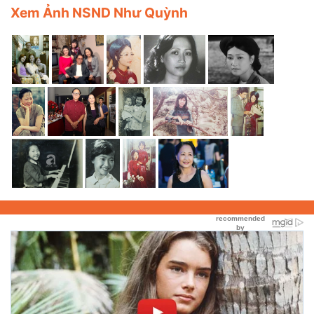
Xem Ảnh NSND Như Quỳnh