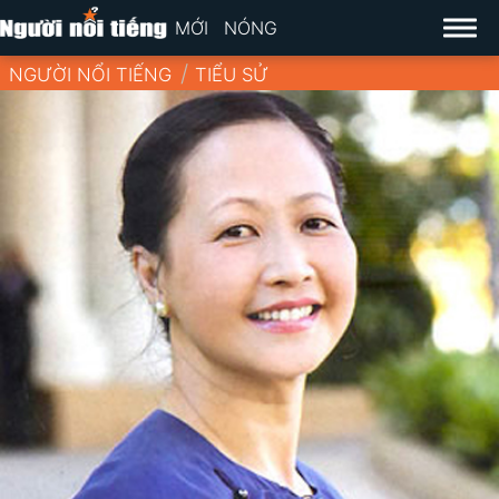
MỚI
NÓNG
NGƯỜI NỔI TIẾNG
TIỂU SỬ