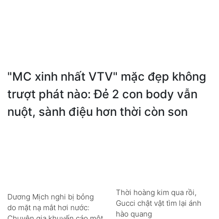
"MC xinh nhất VTV" mặc đẹp không
trượt phát nào: Đẻ 2 con body vẫn
nuột, sành điệu hơn thời còn son
Thời hoàng kim qua rồi,
Dương Mịch nghi bị bỏng
Gucci chật vật tìm lại ánh
do mặt nạ mắt hơi nước:
hào quang
Chuyên gia khuyến cáo một