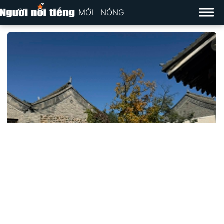
MỚI
NÓNG