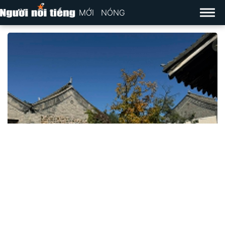
MỚI
NÓNG