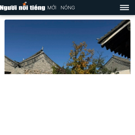
MỚI
NÓNG