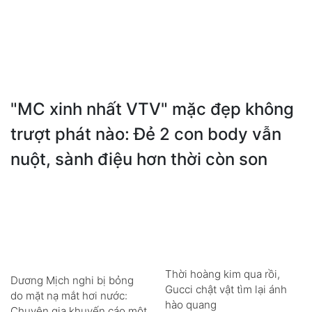
"MC xinh nhất VTV" mặc đẹp không
trượt phát nào: Đẻ 2 con body vẫn
nuột, sành điệu hơn thời còn son
Thời hoàng kim qua rồi,
Dương Mịch nghi bị bỏng
Gucci chật vật tìm lại ánh
do mặt nạ mắt hơi nước:
hào quang
Chuyên gia khuyến cáo một