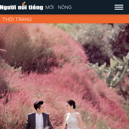
MỚI
NÓNG
THỜI TRANG