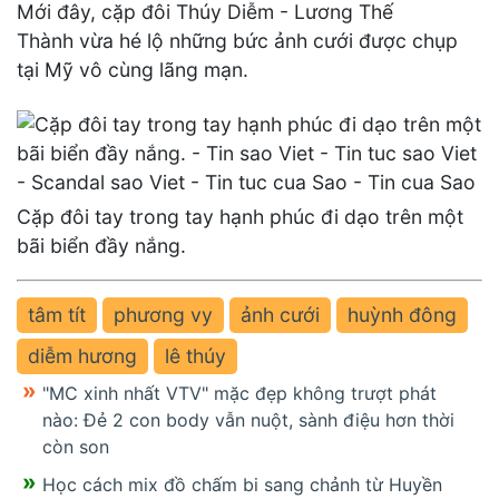
Mới đây, cặp đôi Thúy Diễm - Lương Thế
Thành vừa hé lộ những bức ảnh cưới được chụp
tại Mỹ vô cùng lãng mạn.
Cặp đôi tay trong tay hạnh phúc đi dạo trên một
bãi biển đầy nắng.
tâm tít
phương vy
ảnh cưới
huỳnh đông
diễm hương
lê thúy
"MC xinh nhất VTV" mặc đẹp không trượt phát
nào: Đẻ 2 con body vẫn nuột, sành điệu hơn thời
còn son
Học cách mix đồ chấm bi sang chảnh từ Huyền