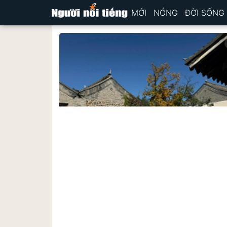
MỚI
NÓNG
ĐỜI SỐNG