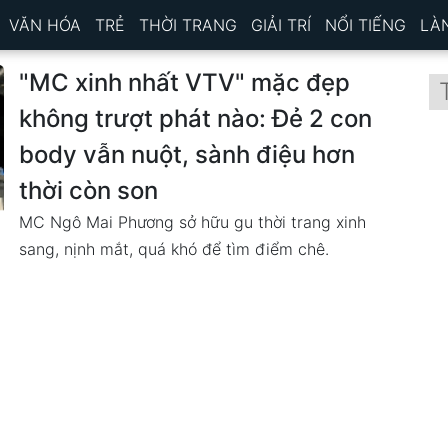
VĂN HÓA
TRẺ
THỜI TRANG
GIẢI TRÍ
NỔI TIẾNG
LÀ
"MC xinh nhất VTV" mặc đẹp
không trượt phát nào: Đẻ 2 con
body vẫn nuột, sành điệu hơn
thời còn son
MC Ngô Mai Phương sở hữu gu thời trang xinh
sang, nịnh mắt, quá khó để tìm điểm chê.