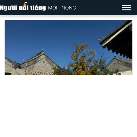
MỚI
NÓNG