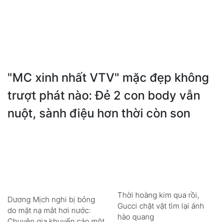
"MC xinh nhất VTV" mặc đẹp không
trượt phát nào: Đẻ 2 con body vẫn
nuột, sành điệu hơn thời còn son
Thời hoàng kim qua rồi,
Dương Mịch nghi bị bỏng
Gucci chật vật tìm lại ánh
do mặt nạ mắt hơi nước:
hào quang
Chuyên gia khuyến cáo một