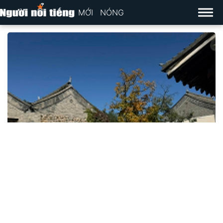
MỚI
NÓNG