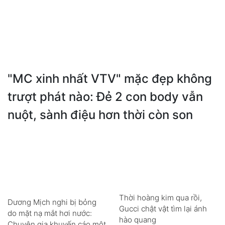
"MC xinh nhất VTV" mặc đẹp không
trượt phát nào: Đẻ 2 con body vẫn
nuột, sành điệu hơn thời còn son
Thời hoàng kim qua rồi,
Dương Mịch nghi bị bỏng
Gucci chật vật tìm lại ánh
do mặt nạ mắt hơi nước:
hào quang
Chuyên gia khuyến cáo một