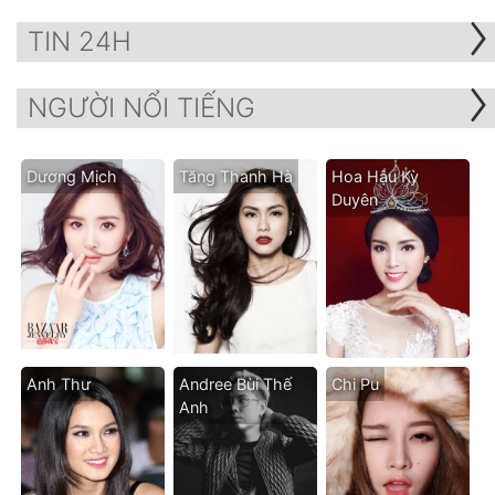
TIN 24H
NGƯỜI NỔI TIẾNG
Dương Mịch
Tăng Thanh Hà
Hoa Hậu Kỳ
Duyên
Anh Thư
Andree Bùi Thế
Chi Pu
Anh