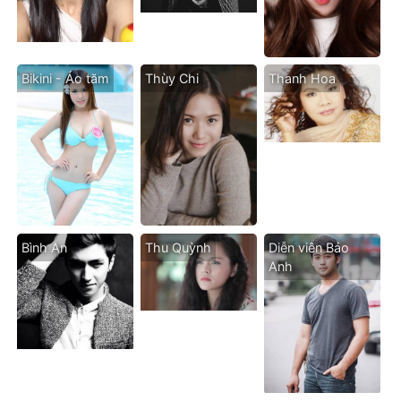
Bikini - Áo tăm
Thùy Chi
Thanh Hoa
Bình An
Thu Quỳnh
Diễn viên Bảo
Anh