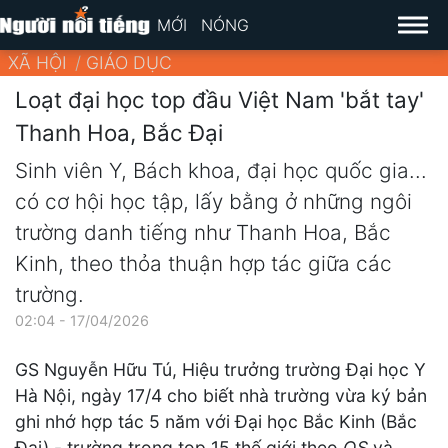
MỚI
NÓNG
XÃ HỘI
GIÁO DỤC
Loạt đại học top đầu Việt Nam 'bắt tay'
Thanh Hoa, Bắc Đại
Sinh viên Y, Bách khoa, đại học quốc gia...
có cơ hội học tập, lấy bằng ở những ngôi
trường danh tiếng như Thanh Hoa, Bắc
Kinh, theo thỏa thuận hợp tác giữa các
trường.
02:04 - 17/04/2026
GS Nguyễn Hữu Tú, Hiệu trưởng trường Đại học Y
Hà Nội, ngày 17/4 cho biết nhà trường vừa ký bản
ghi nhớ hợp tác 5 năm với Đại học Bắc Kinh (Bắc
Đại) - trường trong top 15 thế giới theo
QS
và