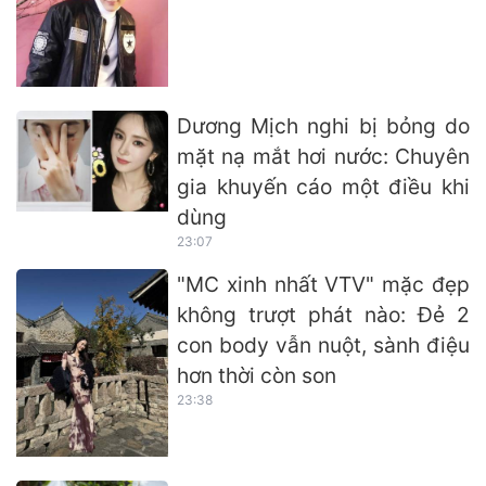
Dương Mịch nghi bị bỏng do
mặt nạ mắt hơi nước: Chuyên
gia khuyến cáo một điều khi
dùng
23:07
"MC xinh nhất VTV" mặc đẹp
không trượt phát nào: Đẻ 2
con body vẫn nuột, sành điệu
hơn thời còn son
23:38