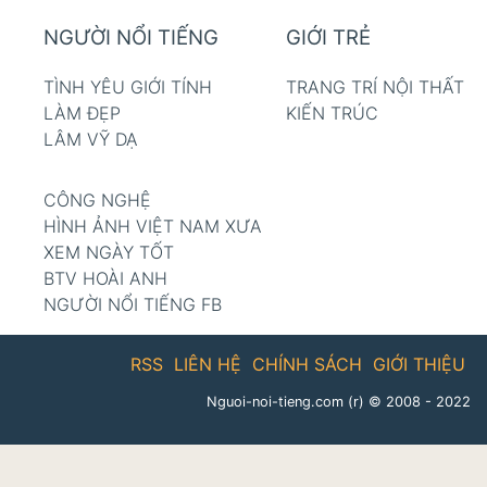
NGƯỜI NỔI TIẾNG
GIỚI TRẺ
TÌNH YÊU GIỚI TÍNH
TRANG TRÍ NỘI THẤT
LÀM ĐẸP
KIẾN TRÚC
LÂM VỸ DẠ
CÔNG NGHỆ
HÌNH ẢNH VIỆT NAM XƯA
XEM NGÀY TỐT
BTV HOÀI ANH
NGƯỜI NỔI TIẾNG FB
RSS
LIÊN HỆ
CHÍNH SÁCH
GIỚI THIỆU
Nguoi-noi-tieng.com (r)
© 2008 - 2022