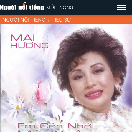
MỚI
NÓNG
NGƯỜI NỔI TIẾNG
TIỂU SỬ