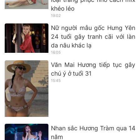
khéo léo
19:02
Nữ người mẫu gốc Hưng Yên
24 tuổi gây tranh cãi với làn
da nâu khác lạ
16:05
Văn Mai Hương tiếp tục gây
chú ý ở tuổi 31
15:45
Nhan sắc Hương Tràm qua 14
năm