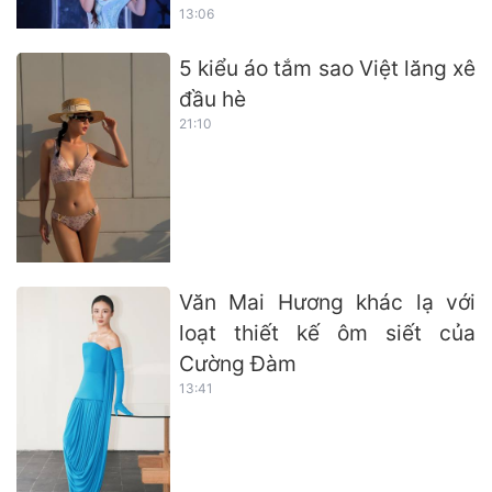
13:06
5 kiểu áo tắm sao Việt lăng xê
đầu hè
21:10
Văn Mai Hương khác lạ với
loạt thiết kế ôm siết của
Cường Đàm
13:41