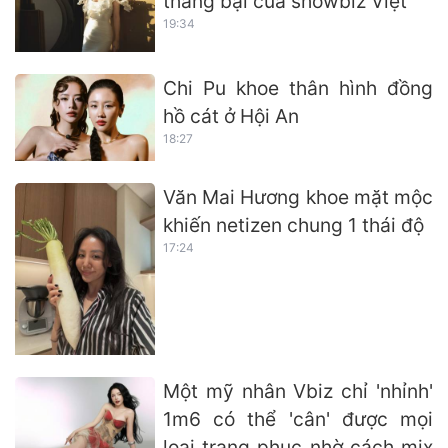
thắng bại của showbiz Việt
19:34
Chi Pu khoe thân hình đồng
hồ cát ở Hội An
18:27
Văn Mai Hương khoe mặt mộc
khiến netizen chung 1 thái độ
17:24
Một mỹ nhân Vbiz chỉ 'nhỉnh'
1m6 có thể 'cân' được mọi
loại trang phục nhờ cách mix