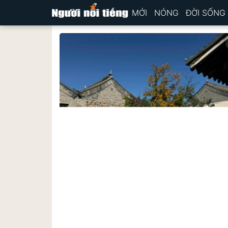
MỚI
NÓNG
ĐỜI SỐNG