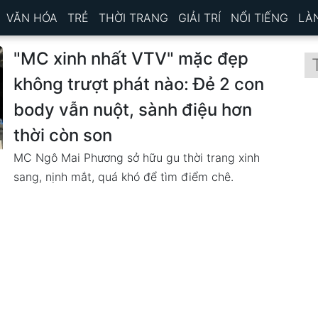
VĂN HÓA
TRẺ
THỜI TRANG
GIẢI TRÍ
NỔI TIẾNG
LÀ
"MC xinh nhất VTV" mặc đẹp
không trượt phát nào: Đẻ 2 con
body vẫn nuột, sành điệu hơn
thời còn son
MC Ngô Mai Phương sở hữu gu thời trang xinh
sang, nịnh mắt, quá khó để tìm điểm chê.