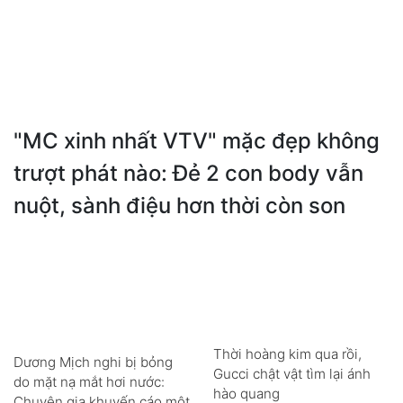
"MC xinh nhất VTV" mặc đẹp không
trượt phát nào: Đẻ 2 con body vẫn
nuột, sành điệu hơn thời còn son
Thời hoàng kim qua rồi,
Dương Mịch nghi bị bỏng
Gucci chật vật tìm lại ánh
do mặt nạ mắt hơi nước:
hào quang
Chuyên gia khuyến cáo một