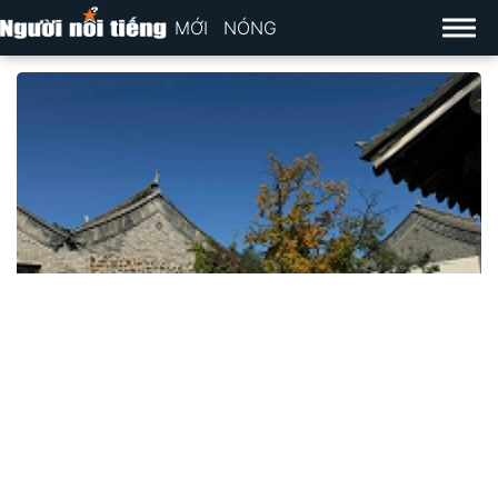
MỚI
NÓNG