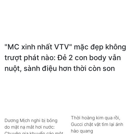
"MC xinh nhất VTV" mặc đẹp không
trượt phát nào: Đẻ 2 con body vẫn
nuột, sành điệu hơn thời còn son
Thời hoàng kim qua rồi,
Dương Mịch nghi bị bỏng
Gucci chật vật tìm lại ánh
do mặt nạ mắt hơi nước:
hào quang
Chuyên gia khuyến cáo một