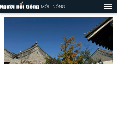
MỚI
NÓNG