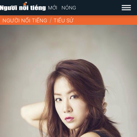
MỚI
NÓNG
NGƯỜI NỔI TIẾNG
TIỂU SỬ