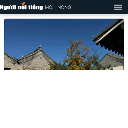
MỚI
NÓNG