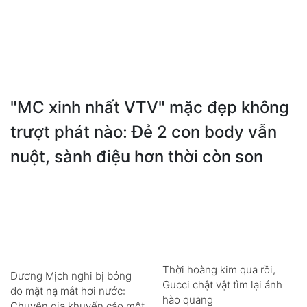
"MC xinh nhất VTV" mặc đẹp không
trượt phát nào: Đẻ 2 con body vẫn
nuột, sành điệu hơn thời còn son
Thời hoàng kim qua rồi,
Dương Mịch nghi bị bỏng
Gucci chật vật tìm lại ánh
do mặt nạ mắt hơi nước:
hào quang
Chuyên gia khuyến cáo một