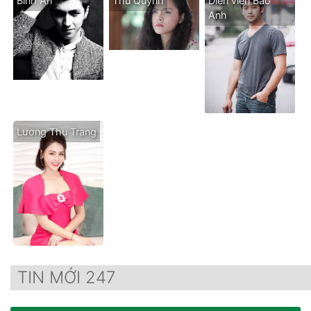
Bình An
Thu Quỳnh
Diễn viên Bảo
Anh
Lương Thu Trang
TIN MỚI 247