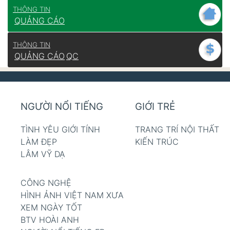
THÔNG TIN
QUẢNG CÁO
THÔNG TIN
QUẢNG CÁO
QC
NGƯỜI NỔI TIẾNG
GIỚI TRẺ
TÌNH YÊU GIỚI TÍNH
TRANG TRÍ NỘI THẤT
LÀM ĐẸP
KIẾN TRÚC
LÂM VỸ DẠ
CÔNG NGHỆ
HÌNH ẢNH VIỆT NAM XƯA
XEM NGÀY TỐT
BTV HOÀI ANH