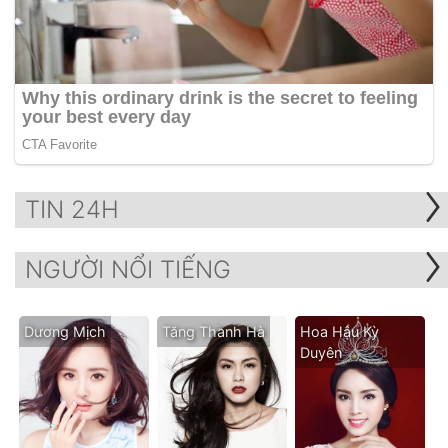
TIN 24H
NGƯỜI NỔI TIẾNG
Dương Mịch
Tăng Thanh Hà
Hoa Hậu Kỳ
Duyên