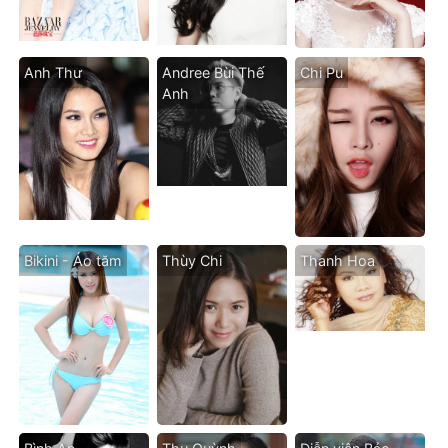
Anh Thư
Andree Bùi Thế
Chi Pu
Anh
Bikini - Áo tăm
Thùy Chi
Thanh Hoa