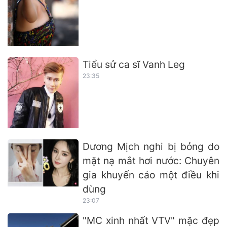
Tiểu sử ca sĩ Vanh Leg
23:35
Dương Mịch nghi bị bỏng do
mặt nạ mắt hơi nước: Chuyên
gia khuyến cáo một điều khi
dùng
23:07
"MC xinh nhất VTV" mặc đẹp