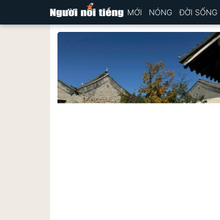
MỚI
NÓNG
ĐỜI SỐNG