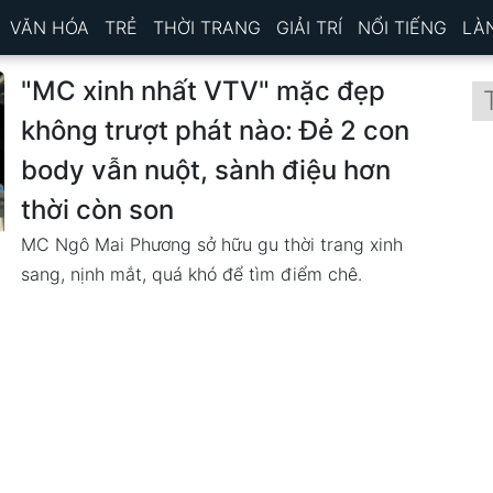
VĂN HÓA
TRẺ
THỜI TRANG
GIẢI TRÍ
NỔI TIẾNG
LÀ
"MC xinh nhất VTV" mặc đẹp
không trượt phát nào: Đẻ 2 con
body vẫn nuột, sành điệu hơn
thời còn son
MC Ngô Mai Phương sở hữu gu thời trang xinh
sang, nịnh mắt, quá khó để tìm điểm chê.