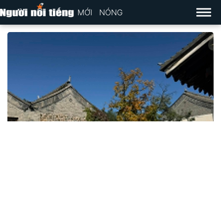
MỚI
NÓNG