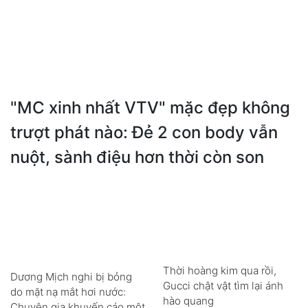
"MC xinh nhất VTV" mặc đẹp không
trượt phát nào: Đẻ 2 con body vẫn
nuột, sành điệu hơn thời còn son
Thời hoàng kim qua rồi,
Dương Mịch nghi bị bỏng
Gucci chật vật tìm lại ánh
do mặt nạ mắt hơi nước:
hào quang
Chuyên gia khuyến cáo một