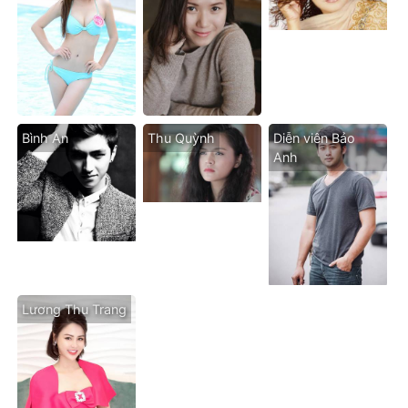
Bình An
Thu Quỳnh
Diễn viên Bảo
Anh
Lương Thu Trang