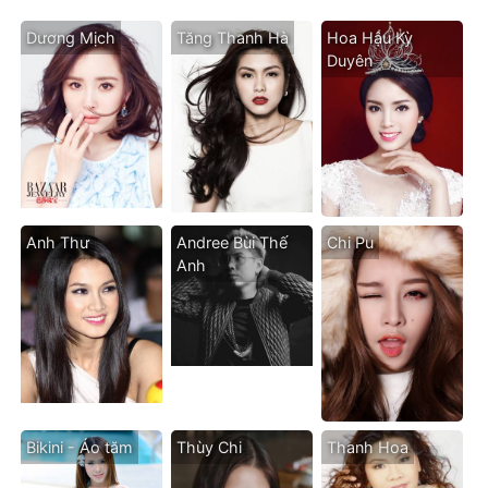
Dương Mịch
Tăng Thanh Hà
Hoa Hậu Kỳ
Duyên
Anh Thư
Andree Bùi Thế
Chi Pu
Anh
Bikini - Áo tăm
Thùy Chi
Thanh Hoa