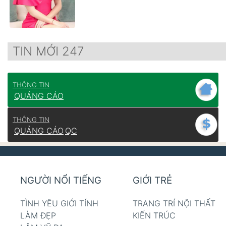
TIN MỚI 247
THÔNG TIN
QUẢNG CÁO
THÔNG TIN
QUẢNG CÁO
QC
NGƯỜI NỔI TIẾNG
GIỚI TRẺ
TÌNH YÊU GIỚI TÍNH
TRANG TRÍ NỘI THẤT
LÀM ĐẸP
KIẾN TRÚC