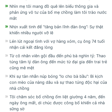
Nhìn mẹ tôi mang đồ quê lên biếu thông gia và
phản ứng vô tư của bố mẹ chồng làm tôi trào nước
mắt
Nhịn xuất tinh để “tăng bản lĩnh đàn ông”: Sự thật
khiến nhiều người vỡ lẽ
Lén lút ngoại tình với vợ hàng xóm, cụ ông 74 tuổi
nhận cái kết đắng lòng
Từ cô nhân viên gội đầu đến phú bà nghìn tỷ: Thao
túng tâm lý đàn ông đến mức từ đại gia đến trai trẻ
cũng mê mệt
Khi sự tàn nhẫn núp bóng "lo cho bà bầu": Bi kịch
con mèo của nàng dâu và sự thao túng độc hại của
nhà chồng
Tôi chăm sóc bố chồng ốm liệt giường 4 năm, đến
ngày ông mất, di chúc được công bố khiến cả nhà
sững sờ