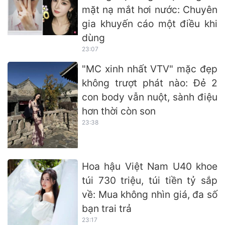
mặt nạ mắt hơi nước: Chuyên
gia khuyến cáo một điều khi
dùng
23:07
"MC xinh nhất VTV" mặc đẹp
không trượt phát nào: Đẻ 2
con body vẫn nuột, sành điệu
hơn thời còn son
23:38
Hoa hậu Việt Nam U40 khoe
túi 730 triệu, túi tiền tỷ sắp
về: Mua không nhìn giá, đa số
bạn trai trả
23:17