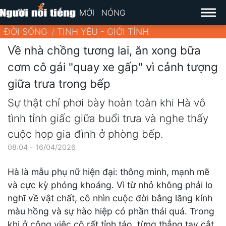
MỚI
NÓNG
ĐỜI SỐNG
TINH YÊU - GIỚI TÍNH
Về nhà chồng tương lai, ăn xong bữa
cơm cô gái "quay xe gấp" vì cảnh tượng
giữa trưa trong bếp
Sự thật chỉ phơi bày hoàn toàn khi Hà vô
tình tỉnh giấc giữa buổi trưa và nghe thấy
cuộc họp gia đình ở phòng bếp.
08:04 - 16/04/2026
Hà là mẫu phụ nữ hiện đại: thông minh, mạnh mẽ
và cực kỳ phóng khoáng. Vì từ nhỏ không phải lo
nghĩ về vật chất, cô nhìn cuộc đời bằng lăng kính
màu hồng và sự hào hiệp có phần thái quá. Trong
khi ở công việc cô rất tỉnh táo, từng thẳng tay cắt