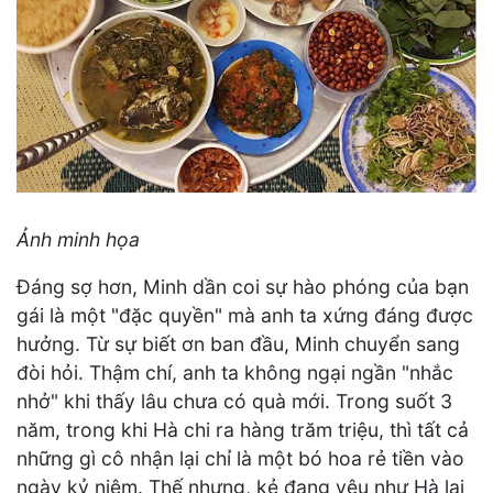
Ảnh minh họa
Đáng sợ hơn, Minh dần coi sự hào phóng của bạn
gái là một "đặc quyền" mà anh ta xứng đáng được
hưởng. Từ sự biết ơn ban đầu, Minh chuyển sang
đòi hỏi. Thậm chí, anh ta không ngại ngần "nhắc
nhở" khi thấy lâu chưa có quà mới. Trong suốt 3
năm, trong khi Hà chi ra hàng trăm triệu, thì tất cả
những gì cô nhận lại chỉ là một bó hoa rẻ tiền vào
ngày kỷ niệm. Thế nhưng, kẻ đang yêu như Hà lại