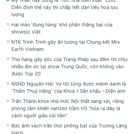
Mỹ nhân này đúng là "nóc nhà diễn xuất" Cbiz:
Diễn đỉnh thế này thì chấp hết dàn tiểu hoa lưu
lượng
Hai màn 'đụng hàng' khó phân thắng bại của
showbiz Việt
NTK Trinh Trinh gây ấn tượng tại Chung kết Mrs
Earth Vietnam
Thứ hạng gây sốc của Trang Pháp sau đêm thi chịu
nhiều ấm ức tại show Trung Quốc, còn không vào
được Top 20
NSND Nguyễn Hải: Vợ tôi từng được mệnh danh là
'Thẩm Thuý Hằng' của Khoá 1 Sân khấu - Điện ảnh
Trấn Thành khoe nhà mới: Nội thất sang xịn, riêng
phòng tắm khiến netizen trầm trồ "hóa ra đây là
cách người giàu xài tiền"
Bức ảnh vạch trần thói phông bạt của Trương Lăng
Hách