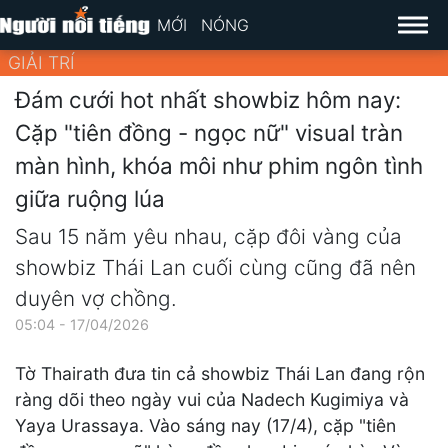
MỚI
NÓNG
GIẢI TRÍ
Đám cưới hot nhất showbiz hôm nay:
Cặp "tiên đồng - ngọc nữ" visual tràn
màn hình, khóa môi như phim ngôn tình
giữa ruộng lúa
Sau 15 năm yêu nhau, cặp đôi vàng của
showbiz Thái Lan cuối cùng cũng đã nên
duyên vợ chồng.
05:04 - 17/04/2026
Tờ Thairath đưa tin cả showbiz Thái Lan đang rộn
ràng dõi theo ngày vui của Nadech Kugimiya và
Yaya Urassaya. Vào sáng nay (17/4), cặp "tiên