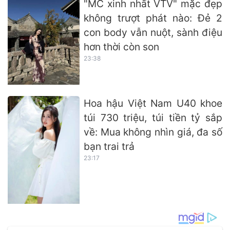
"MC xinh nhất VTV" mặc đẹp
không trượt phát nào: Đẻ 2
con body vẫn nuột, sành điệu
hơn thời còn son
23:38
Hoa hậu Việt Nam U40 khoe
túi 730 triệu, túi tiền tỷ sắp
về: Mua không nhìn giá, đa số
bạn trai trả
23:17