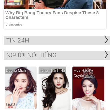
TIN 24H
NGƯỜI NỔI TIẾNG
Dương Mịch
Tăng Thanh Hà
Hoa Hậu Kỳ
Duyên