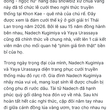
đồng - ngọc nữ" hàng đầu showbiz xứ chùa Vàng
này đã tổ chức lễ cưới theo nghi thức truyền
thống tại Khon Kae - quê nhà của chú rể. Đây
được xem là đám cưới thế kỷ ở giới giải trí Thái
Lan trong năm 2026. Bởi lẽ sau 15 năm đồng hành
bên nhau, Nadech Kugimiya và Yaya Urassaya
cũng đã chính thức về chung nhà, viết lên 1 cái kết
viên mãn cho mối quan hệ "phim giả tình thật" bền
bỉ của họ.
Trong ngày trọng đại của mình, Nadech Kugimiya
và Yaya Urassaya diện trang phục cưới truyền
thống màu đỏ rực rỡ. Gia đình Nadech Kugimiya
nhảy múa vui vẻ, mang loạt sính lễ được chuẩn bị
công phu đi rước dâu. Tài tử Nadech đã hạnh
phúc quỳ gối dâng hoa đón vợ về nhà. Sau khi
hoàn tất hết các nghi thức, cặp đôi nắm tay nhau
đi giữa cánh đồng lúa vàng ươm, trao cho nhau nụ