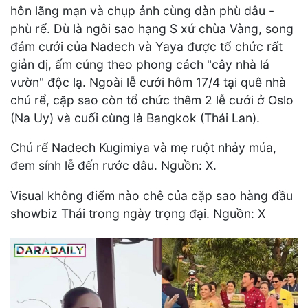
hôn lãng mạn và chụp ảnh cùng dàn phù dâu -
phù rể. Dù là ngôi sao hạng S xứ chùa Vàng, song
đám cưới của Nadech và Yaya được tổ chức rất
giản dị, ấm cúng theo phong cách "cây nhà lá
vườn" độc lạ. Ngoài lễ cưới hôm 17/4 tại quê nhà
chú rể, cặp sao còn tổ chức thêm 2 lễ cưới ở Oslo
(Na Uy) và cuối cùng là Bangkok (Thái Lan).
Chú rể Nadech Kugimiya và mẹ ruột nhảy múa,
đem sính lễ đến rước dâu. Nguồn: X.
Visual không điểm nào chê của cặp sao hàng đầu
showbiz Thái trong ngày trọng đại. Nguồn: X