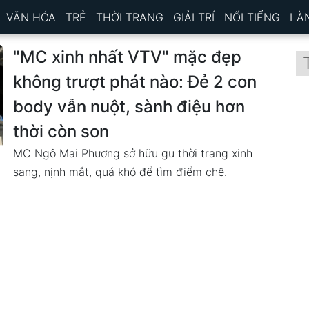
VĂN HÓA
TRẺ
THỜI TRANG
GIẢI TRÍ
NỔI TIẾNG
LÀ
"MC xinh nhất VTV" mặc đẹp
không trượt phát nào: Đẻ 2 con
body vẫn nuột, sành điệu hơn
thời còn son
MC Ngô Mai Phương sở hữu gu thời trang xinh
sang, nịnh mắt, quá khó để tìm điểm chê.