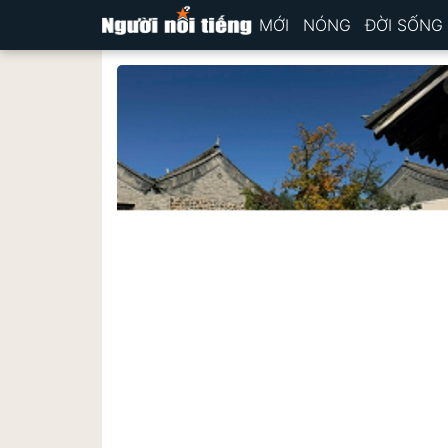
MỚI
NÓNG
ĐỜI SỐNG