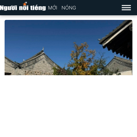
MỚI
NÓNG