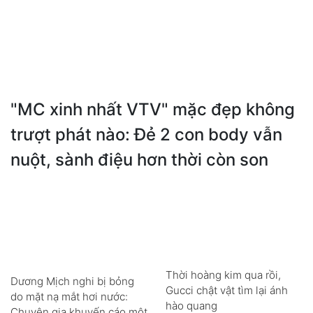
"MC xinh nhất VTV" mặc đẹp không
trượt phát nào: Đẻ 2 con body vẫn
nuột, sành điệu hơn thời còn son
Thời hoàng kim qua rồi,
Dương Mịch nghi bị bỏng
Gucci chật vật tìm lại ánh
do mặt nạ mắt hơi nước:
hào quang
Chuyên gia khuyến cáo một