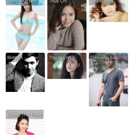
Bikini - Áo tăm
Thùy Chi
Thanh Hoa
Bình An
Thu Quỳnh
Diễn viên Bảo
Anh
Lương Thu Trang