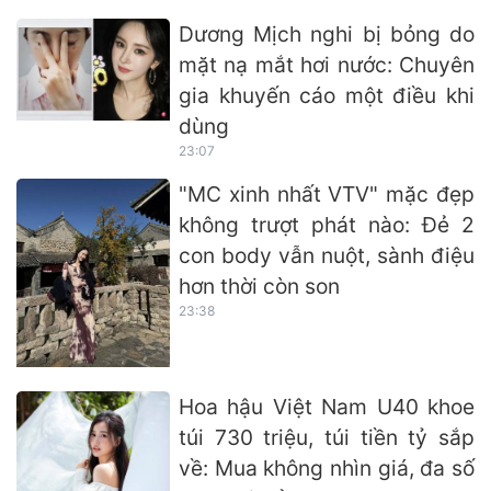
Dương Mịch nghi bị bỏng do
mặt nạ mắt hơi nước: Chuyên
gia khuyến cáo một điều khi
dùng
23:07
"MC xinh nhất VTV" mặc đẹp
không trượt phát nào: Đẻ 2
con body vẫn nuột, sành điệu
hơn thời còn son
23:38
Hoa hậu Việt Nam U40 khoe
túi 730 triệu, túi tiền tỷ sắp
về: Mua không nhìn giá, đa số