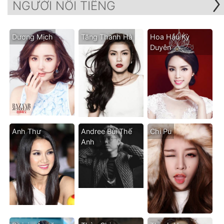
NGƯỜI NỔI TIẾNG
Dương Mịch
Tăng Thanh Hà
Hoa Hậu Kỳ
Duyên
Anh Thư
Andree Bùi Thế
Chi Pu
Anh