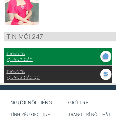
TIN MỚI 247
THÔNG TIN
QUẢNG CÁO
THÔNG TIN
QUẢNG CÁO
QC
NGƯỜI NỔI TIẾNG
GIỚI TRẺ
TÌNH YÊU GIỚI TÍNH
TRANG TRÍ NỘI THẤT