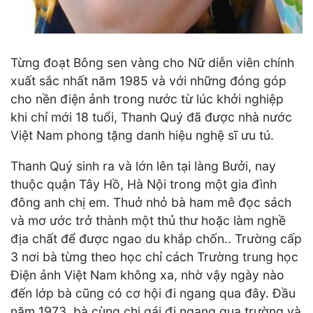
Từng đoạt Bông sen vàng cho Nữ diễn viên chính
xuất sắc nhất năm 1985 và với những đóng góp
cho nền điện ảnh trong nước từ lúc khởi nghiệp
khi chỉ mới 18 tuổi, Thanh Quý đã được nhà nước
Việt Nam phong tặng danh hiệu nghệ sĩ ưu tú.
Thanh Quý sinh ra và lớn lên tại làng Bưởi, nay
thuộc quận Tây Hồ, Hà Nội trong một gia đình
đông anh chị em. Thuở nhỏ bà ham mê đọc sách
và mơ ước trở thành một thủ thư hoặc làm nghề
địa chất để được ngao du khắp chốn.. Trường cấp
3 nơi bà từng theo học chỉ cách Trường trung học
Điện ảnh Việt Nam không xa, nhờ vậy ngày nào
đến lớp bà cũng có cơ hội đi ngang qua đây. Đầu
năm 1973, bà cùng chị gái đi ngang qua trường và