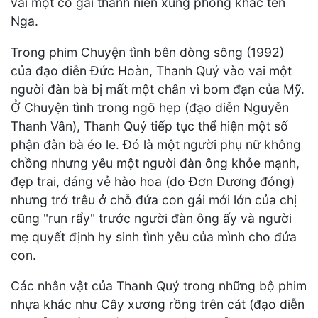
vai một cô gái thanh niên xung phong khác tên
Nga.
Trong phim Chuyện tình bên dòng sông (1992)
của đạo diễn Đức Hoàn, Thanh Quý vào vai một
người đàn bà bị mất một chân vì bom đạn của Mỹ.
Ở Chuyện tình trong ngõ hẹp (đạo diễn Nguyễn
Thanh Vân), Thanh Quý tiếp tục thể hiện một số
phận đàn bà éo le. Đó là một người phụ nữ không
chồng nhưng yêu một người đàn ông khỏe mạnh,
đẹp trai, dáng vẻ hào hoa (do Đơn Dương đóng)
nhưng trớ trêu ở chỗ đứa con gái mới lớn của chị
cũng "run rẩy" trước người đàn ông ấy và người
mẹ quyết định hy sinh tình yêu của mình cho đứa
con.
Các nhân vật của Thanh Quý trong những bộ phim
nhựa khác như Cây xương rồng trên cát (đạo diễn