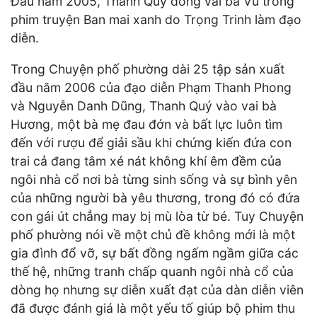
Đầu năm 2005, Thanh Quý đóng vai bà Vu trong
phim truyện Ban mai xanh do Trọng Trinh làm đạo
diễn.
Trong Chuyện phố phường dài 25 tập sản xuất
đầu năm 2006 của đạo diễn Phạm Thanh Phong
và Nguyễn Danh Dũng, Thanh Quý vào vai bà
Hương, một bà mẹ đau đớn và bất lực luôn tìm
đến với rượu để giải sầu khi chứng kiến đứa con
trai cả đang tâm xé nát không khí êm đềm của
ngôi nhà cổ nơi bà từng sinh sống và sự bình yên
của những người bà yêu thương, trong đó có đứa
con gái út chẳng may bị mù lòa từ bé. Tuy Chuyện
phố phường nói về một chủ đề không mới là một
gia đình đổ vỡ, sự bất đồng ngấm ngầm giữa các
thế hệ, những tranh chấp quanh ngôi nhà cổ của
dòng họ nhưng sự diễn xuất đạt của dàn diễn viên
đã được đánh giá là một yếu tố giúp bộ phim thu