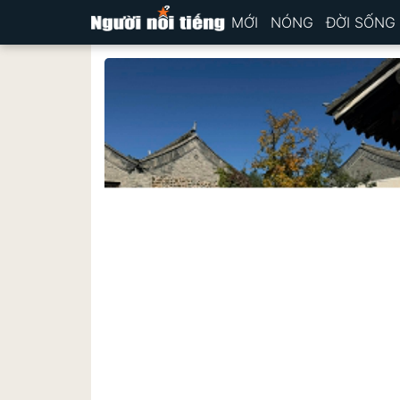
MỚI
NÓNG
ĐỜI SỐNG