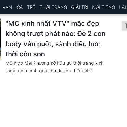
VĂN HÓA
TRẺ
THỜI TRANG
GIẢI TRÍ
NỔI TIẾNG
LÀ
"MC xinh nhất VTV" mặc đẹp
không trượt phát nào: Đẻ 2 con
body vẫn nuột, sành điệu hơn
thời còn son
MC Ngô Mai Phương sở hữu gu thời trang xinh
sang, nịnh mắt, quá khó để tìm điểm chê.