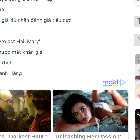
mới
giả dù nhận đánh giá tiêu cực
roject Hail Mary'
nước mắt khán giả
D
ô địch
hanh Hằng
A