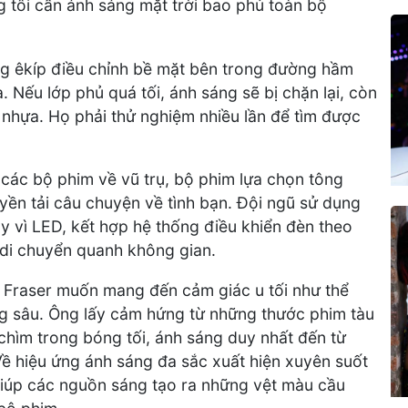
g tôi cần ánh sáng mặt trời bao phủ toàn bộ
ng êkíp điều chỉnh bề mặt bên trong đường hầm
Nếu lớp phủ quá tối, ánh sáng sẽ bị chặn lại, còn
 nhựa. Họ phải thử nghiệm nhiều lần để tìm được
 các bộ phim về vũ trụ, bộ phim lựa chọn tông
ền tải câu chuyện về tình bạn. Đội ngũ sử dụng
y vì LED, kết hợp hệ thống điều khiển đèn theo
i di chuyển quanh không gian.
 Fraser muốn mang đến cảm giác u tối như thể
g sâu. Ông lấy cảm hứng từ những thước phim tàu
chìm trong bóng tối, ánh sáng duy nhất đến từ
Về hiệu ứng ánh sáng đa sắc xuất hiện xuyên suốt
 giúp các nguồn sáng tạo ra những vệt màu cầu