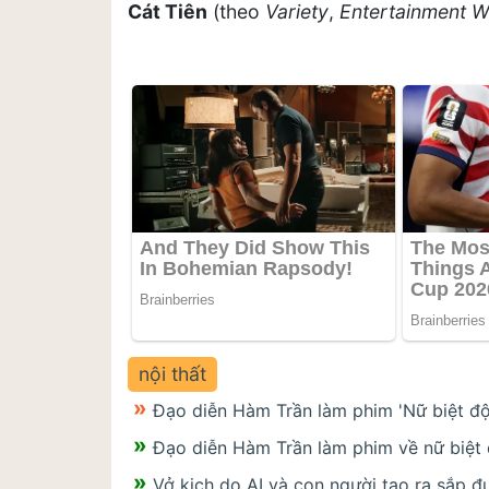
Cát Tiên
(theo
Variety
,
Entertainment W
nội thất
Đạo diễn Hàm Trần làm phim 'Nữ biệt độ
Đạo diễn Hàm Trần làm phim về nữ biệt
Vở kịch do AI và con người tạo ra sắp đ