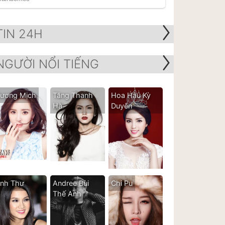
TIN 24H
NGƯỜI NỔI TIẾNG
ương Mịch
Tăng Thanh
Hoa Hậu Kỳ
Hà
Duyên
nh Thư
Andree Bùi
Chi Pu
Thế Anh