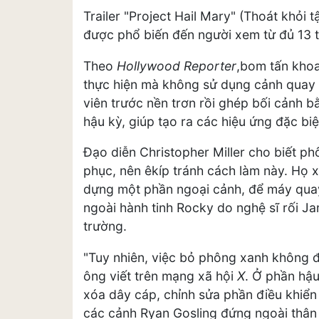
Trailer "Project Hail Mary" (Thoát khỏi 
được phổ biến đến người xem từ đủ 13 tu
Theo
Hollywood Reporter
,bom tấn khoa
thực hiện mà không sử dụng cảnh quay 
viên trước nền trơn rồi ghép bối cảnh 
hậu kỳ, giúp tạo ra các hiệu ứng đặc bi
Đạo diễn Christopher Miller cho biết p
phục, nên êkíp tránh cách làm này. Họ x
dựng một phần ngoại cảnh, để máy quay g
ngoài hành tinh Rocky do nghệ sĩ rối Jam
trường.
"Tuy nhiên, việc bỏ phông xanh không 
ông viết trên mạng xã hội
X
. Ở phần hậu
xóa dây cáp, chỉnh sửa phần điều khiển 
các cảnh Ryan Gosling đứng ngoài thân