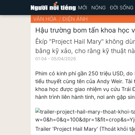
MỚI
NÓNG
ĐỜI SỐNG
VĂN HÓA
ĐIỆN ẢNH
Hậu trường bom tấn khoa học vi
Êkíp "Project Hail Mary" không dù
bằng kỹ xảo, cho rằng kỹ thuật nà
01:04 - 05/04/2026
Phim có kinh phí gần 250 triệu USD, do P
tiểu thuyết cùng tên của Andy Weir. Tài
khoa học được giao nhiệm vụ cứu Trái 
hành trình liên hành tinh, nơi anh gặp si
Trailer 'Project Hail Mary' (Thoát khỏi tậ