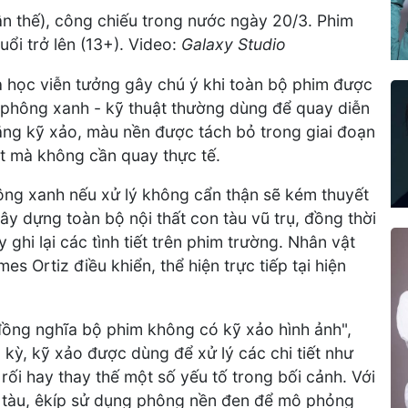
tận thế), công chiếu trong nước ngày 20/3. Phim
ổi trở lên (13+). Video:
Galaxy Studio
 học viễn tưởng gây chú ý khi toàn bộ phim được
phông xanh - kỹ thuật thường dùng để quay diễn
bằng kỹ xảo, màu nền được tách bỏ trong giai đoạn
ệt mà không cần quay thực tế.
hông xanh nếu xử lý không cẩn thận sẽ kém thuyết
ây dựng toàn bộ nội thất con tàu vũ trụ, đồng thời
hi lại các tình tiết trên phim trường. Nhân vật
es Ortiz điều khiển, thể hiện trực tiếp tại hiện
đồng nghĩa bộ phim không có kỹ xảo hình ảnh",
 kỳ, kỹ xảo được dùng để xử lý các chi tiết như
rối hay thay thế một số yếu tố trong bối cảnh. Với
 tàu, êkíp sử dụng phông nền đen để mô phỏng