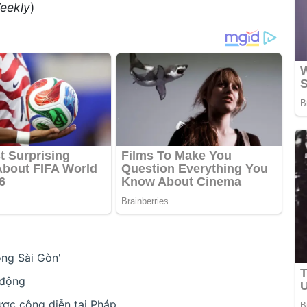
eekly
)
ng Sài Gòn'
 động
ược công diễn tại Pháp