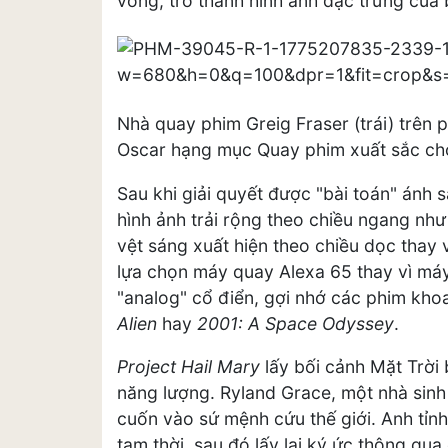
vồng, trở thành hình ảnh đặc trưng của
Nhà quay phim Greig Fraser (trái) trên 
Oscar hạng mục Quay phim xuất sắc cho
Sau khi giải quyết được "bài toán" ánh 
hình ảnh trải rộng theo chiều ngang nh
vệt sáng xuất hiện theo chiều dọc thay v
lựa chọn máy quay Alexa 65 thay vì máy
"analog" cổ điển, gợi nhớ các phim kh
Alien
hay
2001: A Space Odyssey
.
Project Hail Mary
lấy bối cảnh Mặt Trời 
năng lượng. Ryland Grace, một nhà sinh 
cuốn vào sứ mệnh cứu thế giới. Anh tỉnh 
tạm thời, sau đó lấy lại ký ức thông qu