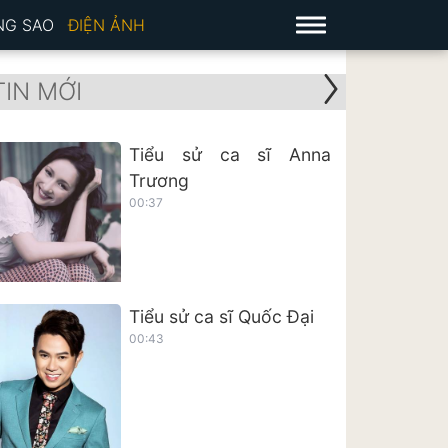
NG SAO
ĐIỆN ẢNH
TIN MỚI
Tiểu sử ca sĩ Anna
Trương
00:37
Tiểu sử ca sĩ Quốc Đại
00:43