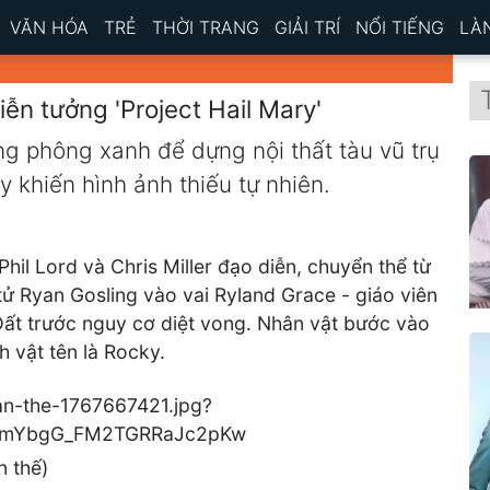
VĂN HÓA
TRẺ
THỜI TRANG
GIẢI TRÍ
NỔI TIẾNG
LÀ
ễn tưởng 'Project Hail Mary'
ng phông xanh để dựng nội thất tàu vũ trụ
y khiến hình ảnh thiếu tự nhiên.
hil Lord và Chris Miller đạo diễn, chuyển thể từ
 tử Ryan Gosling vào vai Ryland Grace - giáo viên
Đất trước nguy cơ diệt vong. Nhân vật bước vào
nh vật tên là Rocky.
n thế)