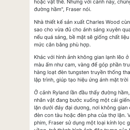
hoặc vật thể. Nhưng với cảnh này, chún
đường hầm", Fraser nói.
Nhà thiết kế sản xuất Charles Wood cù
sao cho vừa đủ cho ánh sáng xuyên qua. 
nếu quá sáng, bề mặt sẽ giống chất liệu
mức cân bằng phù hợp.
Khác với hình ảnh không gian lạnh lẽo ở
màu ấm như cam, vàng để góp phần truy
hàng loạt đèn tungsten truyền thống tha
lập trình, giúp tạo hiệu ứng ánh mặt trờ
Ở cảnh Ryland lần đầu thấy đường hầm,
nhân vật đang bước xuống một cái giến
lặn dưới đáy đại dương, nơi không gian 
đèn con tàu hoặc đèn pha của thợ lặn. 
phim, Fraser sử dụng một loại kính lọc