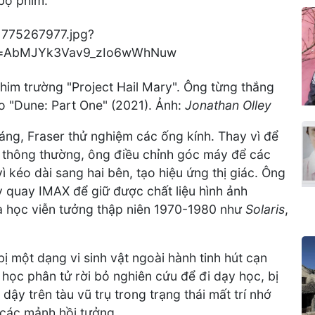
 bộ phim.
phim trường "Project Hail Mary". Ông từng thắng
 "Dune: Part One" (2021). Ảnh:
Jonathan Olley
sáng, Fraser thử nghiệm các ống kính. Thay vì để
ư thông thường, ông điều chỉnh góc máy để các
ì kéo dài sang hai bên, tạo hiệu ứng thị giác. Ông
 quay IMAX để giữ được chất liệu hình ảnh
oa học viễn tưởng thập niên 1970-1980 như
Solaris
,
bị một dạng vi sinh vật ngoài hành tinh hút cạn
học phân tử rời bỏ nghiên cứu để đi dạy học, bị
dậy trên tàu vũ trụ trong trạng thái mất trí nhớ
a các mảnh hồi tưởng.