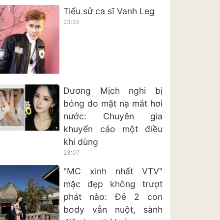
Tiểu sử ca sĩ Vanh Leg
23:35
Dương Mịch nghi bị
bỏng do mặt nạ mắt hơi
nước: Chuyên gia
khuyến cáo một điều
khi dùng
23:07
"MC xinh nhất VTV"
mặc đẹp không trượt
phát nào: Đẻ 2 con
body vẫn nuột, sành