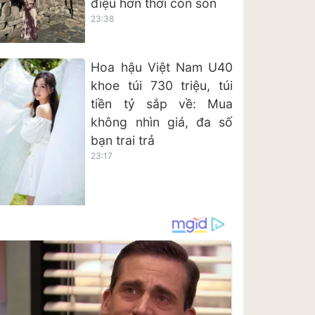
điệu hơn thời còn son
23:38
Hoa hậu Việt Nam U40
khoe túi 730 triệu, túi
tiền tỷ sắp về: Mua
không nhìn giá, đa số
bạn trai trả
23:17