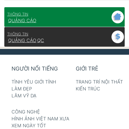
THÔNG TIN
QUẢNG CÁO
THÔNG TIN
QUẢNG CÁO
QC
NGƯỜI NỔI TIẾNG
GIỚI TRẺ
TÌNH YÊU GIỚI TÍNH
TRANG TRÍ NỘI THẤT
LÀM ĐẸP
KIẾN TRÚC
LÂM VỸ DẠ
CÔNG NGHỆ
HÌNH ẢNH VIỆT NAM XƯA
XEM NGÀY TỐT