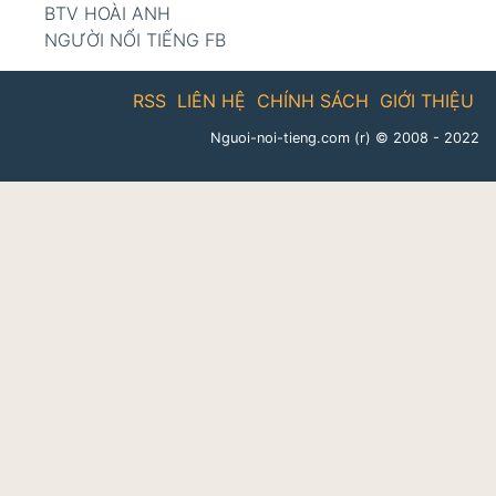
BTV HOÀI ANH
NGƯỜI NỔI TIẾNG FB
RSS
LIÊN HỆ
CHÍNH SÁCH
GIỚI THIỆU
Nguoi-noi-tieng.com (r)
© 2008 - 2022