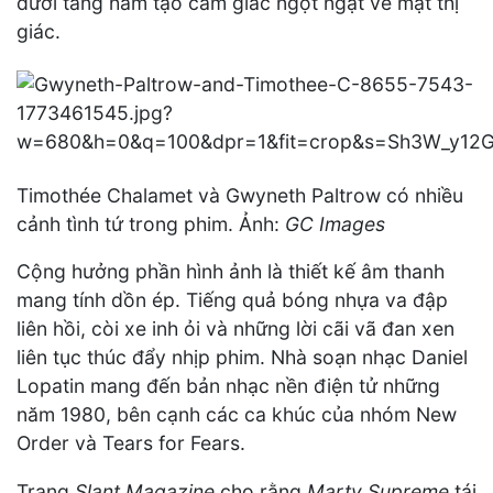
dưới tầng hầm tạo cảm giác ngột ngạt về mặt thị
giác.
Timothée Chalamet và Gwyneth Paltrow có nhiều
cảnh tình tứ trong phim. Ảnh:
GC Images
Cộng hưởng phần hình ảnh là thiết kế âm thanh
mang tính dồn ép. Tiếng quả bóng nhựa va đập
liên hồi, còi xe inh ỏi và những lời cãi vã đan xen
liên tục thúc đẩy nhịp phim. Nhà soạn nhạc Daniel
Lopatin mang đến bản nhạc nền điện tử những
năm 1980, bên cạnh các ca khúc của nhóm New
Order và Tears for Fears.
Trang
Slant Magazine
cho rằng
Marty Supreme
tái