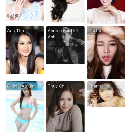
Anh Thư
Andree Bùi Thế
Chi Pu
Anh
Bikini - Áo tăm
Thùy Chi
Thanh Hoa