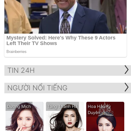
TIN 24H
NGƯỜI NỔI TIẾNG
Dương Mịch
Tăng Thanh Hà
Hoa Hậu Kỳ
Duyên