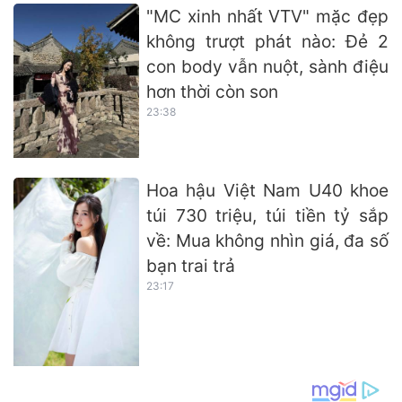
"MC xinh nhất VTV" mặc đẹp
không trượt phát nào: Đẻ 2
con body vẫn nuột, sành điệu
hơn thời còn son
23:38
Hoa hậu Việt Nam U40 khoe
túi 730 triệu, túi tiền tỷ sắp
về: Mua không nhìn giá, đa số
bạn trai trả
23:17