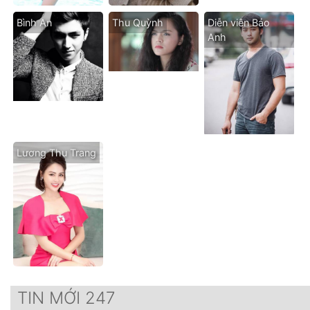
Bình An
Thu Quỳnh
Diễn viên Bảo
Anh
Lương Thu Trang
TIN MỚI 247