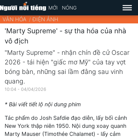
MỚI
NÓNG
VĂN HÓA
ĐIỆN ẢNH
'Marty Supreme' - sự tha hóa của nhà
vô địch
"Marty Supreme" - nhận chín đề cử Oscar
2026 - tái hiện "giấc mơ Mỹ" của tay vợt
bóng bàn, những sai lầm đằng sau vinh
quang.
10:04 - 04/04/2026
* Bài viết tiết lộ nội dung phim
Tác phẩm do Josh Safdie đạo diễn, lấy bối cảnh
New York thập niên 1950. Nội dung xoay quanh
Marty Mauser (Timothée Chalamet) - lấy cảm