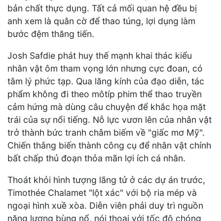
bản chất thực dụng. Tất cả mối quan hệ đều bị
anh xem là quân cờ để thao túng, lợi dụng làm
bước đệm thăng tiến.
Josh Safdie phát huy thế mạnh khai thác kiểu
nhân vật ôm tham vọng lớn nhưng cực đoan, có
tâm lý phức tạp. Qua lăng kính của đạo diễn, tác
phẩm không đi theo môtíp phim thể thao truyền
cảm hứng mà dùng câu chuyện để khắc họa mặt
trái của sự nổi tiếng. Nỗ lực vươn lên của nhân vật
trở thành bức tranh châm biếm về "giấc mơ Mỹ".
Chiến thắng biến thành công cụ để nhân vật chính
bất chấp thủ đoạn thỏa mãn lợi ích cá nhân.
Thoát khỏi hình tượng lãng tử ở các dự án trước,
Timothée Chalamet "lột xác" với bộ ria mép và
ngoại hình xuề xòa. Diễn viên phải duy trì nguồn
năng lượng bùng nổ, nói thoại với tốc độ chóng