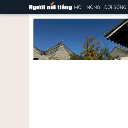
MỚI
NÓNG
ĐỜI SỐNG