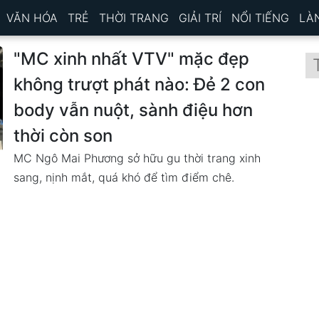
VĂN HÓA
TRẺ
THỜI TRANG
GIẢI TRÍ
NỔI TIẾNG
LÀ
"MC xinh nhất VTV" mặc đẹp
không trượt phát nào: Đẻ 2 con
body vẫn nuột, sành điệu hơn
thời còn son
MC Ngô Mai Phương sở hữu gu thời trang xinh
sang, nịnh mắt, quá khó để tìm điểm chê.