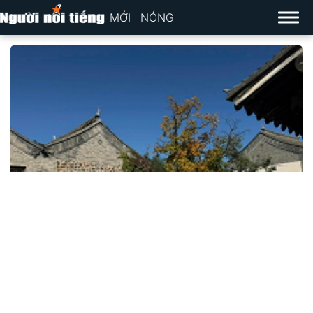
MỚI
NÓNG