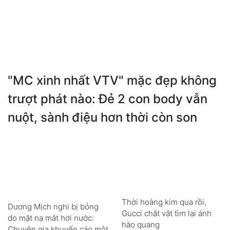
"MC xinh nhất VTV" mặc đẹp không
trượt phát nào: Đẻ 2 con body vẫn
nuột, sành điệu hơn thời còn son
Thời hoàng kim qua rồi,
Dương Mịch nghi bị bỏng
Gucci chật vật tìm lại ánh
do mặt nạ mắt hơi nước:
hào quang
Chuyên gia khuyến cáo một