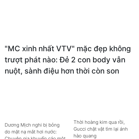
"MC xinh nhất VTV" mặc đẹp không
trượt phát nào: Đẻ 2 con body vẫn
nuột, sành điệu hơn thời còn son
Thời hoàng kim qua rồi,
Dương Mịch nghi bị bỏng
Gucci chật vật tìm lại ánh
do mặt nạ mắt hơi nước:
hào quang
Chuyên gia khuyến cáo một