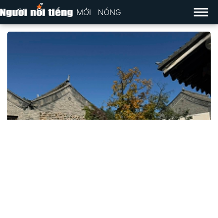
MỚI
NÓNG