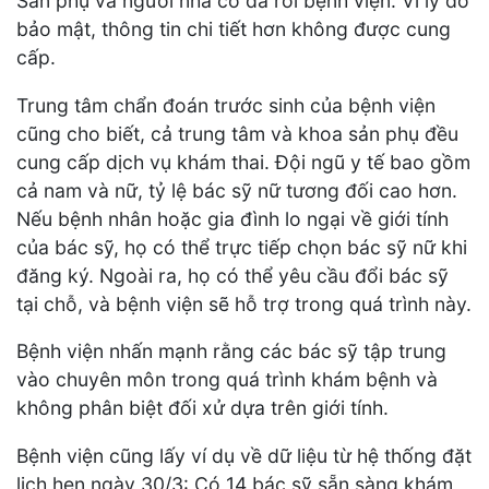
Sản phụ và người nhà cô đã rời bệnh viện. Vì lý do
bảo mật, thông tin chi tiết hơn không được cung
cấp.
Trung tâm chẩn đoán trước sinh của bệnh viện
cũng cho biết, cả trung tâm và khoa sản phụ đều
cung cấp dịch vụ khám thai. Đội ngũ y tế bao gồm
cả nam và nữ, tỷ lệ bác sỹ nữ tương đối cao hơn.
Nếu bệnh nhân hoặc gia đình lo ngại về giới tính
của bác sỹ, họ có thể trực tiếp chọn bác sỹ nữ khi
đăng ký. Ngoài ra, họ có thể yêu cầu đổi bác sỹ
tại chỗ, và bệnh viện sẽ hỗ trợ trong quá trình này.
Bệnh viện nhấn mạnh rằng các bác sỹ tập trung
vào chuyên môn trong quá trình khám bệnh và
không phân biệt đối xử dựa trên giới tính.
Bệnh viện cũng lấy ví dụ về dữ liệu từ hệ thống đặt
lịch hẹn ngày 30/3: Có 14 bác sỹ sẵn sàng khám