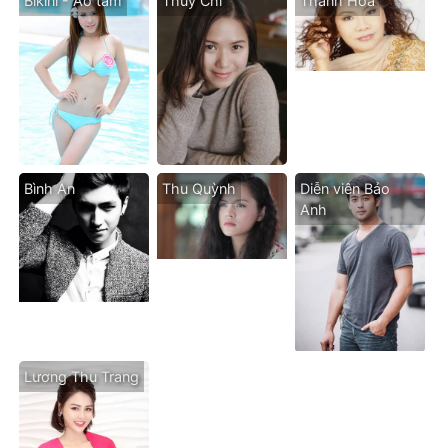
Bikini - Áo tăm
Thùy Chi
Thanh Hoa
Bình An
Thu Quỳnh
Diễn viên Bảo
Anh
Lương Thu Trang