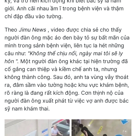
kỳ, và trở nên kích động khi biết bác sỹ là nam
giới. Anh cãi nhau ầm ĩ trong bệnh viện và thậm
chí đập đầu vào tường.
Theo
Jimu News
, video được chia sẻ cho thấy
người đàn ông mặc áo đen bày tỏ sự bất mãn của
mình trong sảnh bệnh viện, liên tục la hét những
câu như:
"Không thể chịu nổi, ngày mai tôi sẽ ly
hôn ".
Một người đàn ông khác tại hiện trường đã
cố gắng can thiệp và kiềm chế anh ta, nhưng
không thành công. Sau đó, anh ta vùng vẫy thoát
ra, đâm sầm vào tường hoặc khu vực khám bệnh,
rõ ràng là đang rất kích động. Cơn thịnh nộ của
người đàn ông xuất phát từ việc vợ anh được bác
sỹ nam khám thai.