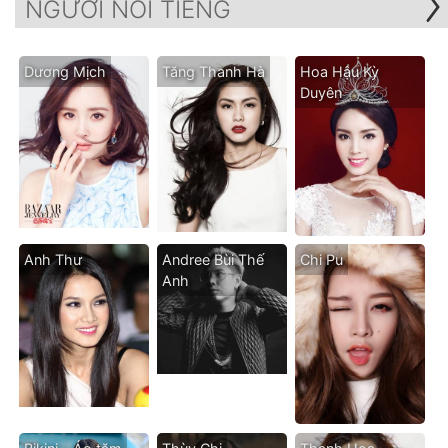
NGƯỜI NỔI TIẾNG
Dương Mịch
Tăng Thanh Hà
Hoa Hậu Kỳ
Duyên
Anh Thư
Andree Bùi Thế
Chi Pu
Anh