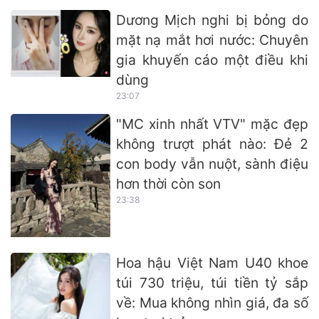
Dương Mịch nghi bị bỏng do
mặt nạ mắt hơi nước: Chuyên
gia khuyến cáo một điều khi
dùng
23:07
"MC xinh nhất VTV" mặc đẹp
không trượt phát nào: Đẻ 2
con body vẫn nuột, sành điệu
hơn thời còn son
23:38
Hoa hậu Việt Nam U40 khoe
túi 730 triệu, túi tiền tỷ sắp
về: Mua không nhìn giá, đa số