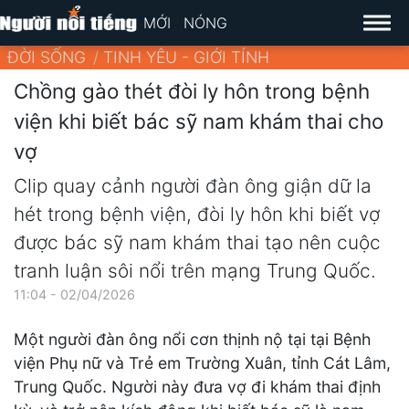
MỚI
NÓNG
ĐỜI SỐNG
TINH YÊU - GIỚI TÍNH
Chồng gào thét đòi ly hôn trong bệnh
viện khi biết bác sỹ nam khám thai cho
vợ
Clip quay cảnh người đàn ông giận dữ la
hét trong bệnh viện, đòi ly hôn khi biết vợ
được bác sỹ nam khám thai tạo nên cuộc
tranh luận sôi nổi trên mạng Trung Quốc.
11:04 - 02/04/2026
Một người đàn ông nổi cơn thịnh nộ tại tại Bệnh
viện Phụ nữ và Trẻ em Trường Xuân, tỉnh Cát Lâm,
Trung Quốc. Người này đưa vợ đi khám thai định