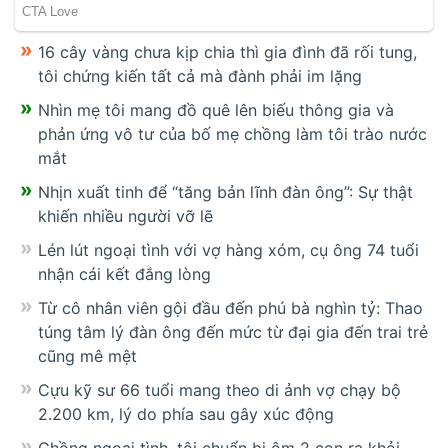
16 cây vàng chưa kịp chia thì gia đình đã rối tung,
tôi chứng kiến tất cả mà đành phải im lặng
Nhìn mẹ tôi mang đồ quê lên biếu thông gia và
phản ứng vô tư của bố mẹ chồng làm tôi trào nước
mắt
Nhịn xuất tinh để “tăng bản lĩnh đàn ông”: Sự thật
khiến nhiều người vỡ lẽ
Lén lút ngoại tình với vợ hàng xóm, cụ ông 74 tuổi
nhận cái kết đắng lòng
Từ cô nhân viên gội đầu đến phú bà nghìn tỷ: Thao
túng tâm lý đàn ông đến mức từ đại gia đến trai trẻ
cũng mê mệt
Cựu kỹ sư 66 tuổi mang theo di ảnh vợ chạy bộ
2.200 km, lý do phía sau gây xúc động
Chồng ngoại tình, tôi chuẩn bị ôm 2 con ra khỏi